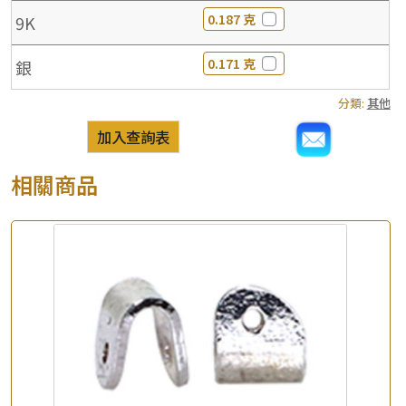
0.187 克
9K
0.171 克
銀
分類:
其他
加入查詢表
相關商品