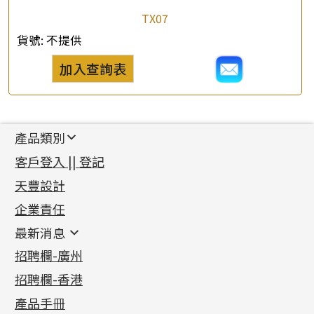
TX07
貨號:
不提供
加入查詢表
產品類別
新產品
客戶登入 || 登記
足金系列
天豐設計
機織鏈系列
足金配件
企業責任
首飾配件
珠仔鏈
鑲口類
镶口链
耳環類配件
最新消息
首飾系列
管狀網鏈
鏈類配件
四爪頭系列
卷迫系列
最新消息
招聘欄-廣州
貴金屬原料
十字車花鏈系列
其他類配件
六爪頭系列
手镯系列
螺絲迫系列
動感車花吊墜
公益活動
(6)
招聘欄-香港
記憶金屬系列
十字閃O鏈系列
珠類配件
車花片
戒指系列
千足金
梅花迫系列
調節珠系列
珠盤系列
各項證書
(2)
十字錘打鏈系列
動感車花片
空心耳環
記憶戒指
平臺迫系列
生圈扣系列
袖口鈕系列
無孔光身珠
產品手冊
相片集
(9)
側身車花鏈系列
鑲口戒指
空心车花管首饰链
拉簧珠珠手鏈
綫拍系列
龍蝦扣系列
焊片及鐳射綫
空心光身珠