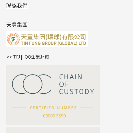
展覽會資訊
(19)
聯絡我們
側身鏈系列
鑲口手鏈系列
空心手鐲系列
記憶鈦手鐲
美拍系列
鴨俐制系列
空心車花管
無孔批花珠
最新產品資訊
(14)
肖邦鏈系列
牛仔鏈
耳針系列
字印牌系列
其他
空心批花珠
產品發明及專利
(9)
雙十字鏈系列
耳環扣系列
字母吊墜
天豐集團
水波鏈系列
耳綫/耳鈎系列
相盒吊墜
蛇骨鏈系列
耳環爪頭
項鏈吊墜
鏈尾系列
耳環
生肖吊墜
盒子鏈系列
管扣系列
>> TFJ || QQ企業郵箱
嘴唇鏈系列
星座吊墜
竹節鏈系列
水泡扣
S車花鏈系列
珠扣
珍珠鏈系列
坦克鏈系列
滿天星鏈系列
*
你的名字
刀片鏈系列
方假繩鏈系列
公司名稱
心心鏈系列
*
e-mail