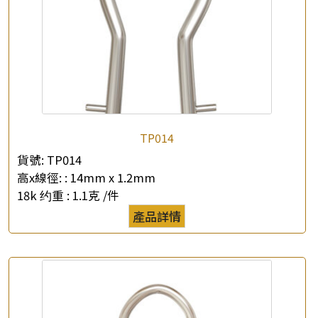
×
產品查詢
TP014
*
你的名字
貨號:
TP014
高x線徑: :
14mm x 1.2mm
公司名稱
18k 约重 :
1.1克 /件
產品詳情
*
e-mail
*
聯絡電話
查詢以下產品