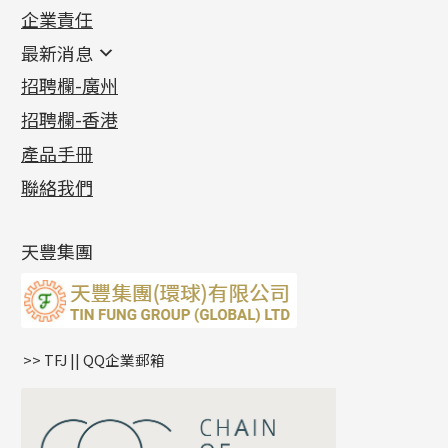
企業責任
首飾配件
珠仔鏈
鑲口類
镶口链
耳環類配件
最新消息
首飾系列
管狀網鏈
鏈類配件
四爪頭系列
卷迫系列
最新消息
招聘欄-廣州
貴金屬原料
十字車花鏈系列
其他類配件
六爪頭系列
手镯系列
螺絲迫系列
動感車花吊墜
公益活動
(6)
招聘欄-香港
記憶金屬系列
十字閃O鏈系列
珠類配件
車花片
戒指系列
千足金
梅花迫系列
調節珠系列
珠盤系列
各項證書
(2)
十字錘打鏈系列
動感車花片
空心耳環
記憶戒指
平臺迫系列
生圈扣系列
袖口鈕系列
無孔光身珠
產品手冊
相片集
(9)
側身車花鏈系列
鑲口戒指
空心车花管首饰链
拉簧珠珠手鏈
綫拍系列
龍蝦扣系列
焊片及鐳射綫
空心光身珠
展覽會資訊
(19)
聯絡我們
側身鏈系列
鑲口手鏈系列
空心手鐲系列
記憶鈦手鐲
美拍系列
鴨俐制系列
空心車花管
無孔批花珠
最新產品資訊
(14)
肖邦鏈系列
牛仔鏈
耳針系列
字印牌系列
其他
空心批花珠
產品發明及專利
(9)
雙十字鏈系列
耳環扣系列
字母吊墜
天豐集團
水波鏈系列
耳綫/耳鈎系列
相盒吊墜
蛇骨鏈系列
耳環爪頭
項鏈吊墜
鏈尾系列
耳環
生肖吊墜
盒子鏈系列
管扣系列
>> TFJ || QQ企業郵箱
嘴唇鏈系列
星座吊墜
竹節鏈系列
水泡扣
S車花鏈系列
珠扣
珍珠鏈系列