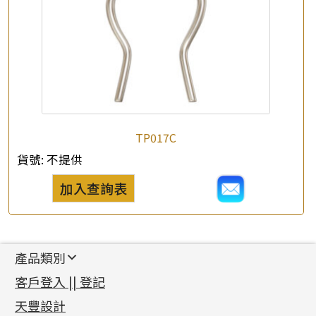
TP017C
貨號:
不提供
加入查詢表
產品類別
新產品
客戶登入 || 登記
足金系列
天豐設計
機織鏈系列
足金配件