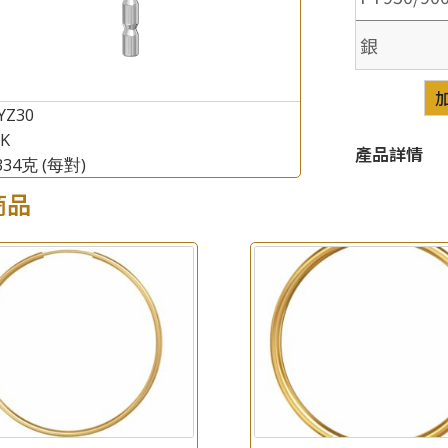
銀
YZ30
8K
×
產品詳情
產品查詢
.334克
(每對)
商品
*
你的名字
公司名稱
*
e-mail
*
聯絡電話
查詢以下產品