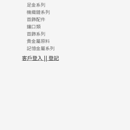
足金系列
機織鏈系列
足金配件
首飾配件
珠仔鏈
鑲口類
镶口链
耳環類配件
首飾系列
管狀網鏈
鏈類配件
四爪頭系列
卷迫系列
貴金屬原料
十字車花鏈系列
其他類配件
六爪頭系列
手镯系列
螺絲迫系列
動感車花吊墜
記憶金屬系列
十字閃O鏈系列
珠類配件
車花片
戒指系列
千足金
梅花迫系列
調節珠系列
珠盤系列
十字錘打鏈系列
動感車花片
空心耳環
記憶戒指
平臺迫系列
生圈扣系列
袖口鈕系列
無孔光身珠
客戶登入 || 登記
側身車花鏈系列
鑲口戒指
空心车花管首饰链
拉簧珠珠手鏈
綫拍系列
龍蝦扣系列
焊片及鐳射綫
空心光身珠
側身鏈系列
鑲口手鏈系列
空心手鐲系列
記憶鈦手鐲
美拍系列
鴨俐制系列
空心車花管
無孔批花珠
肖邦鏈系列
牛仔鏈
耳針系列
字印牌系列
其他
空心批花珠
雙十字鏈系列
耳環扣系列
字母吊墜
水波鏈系列
耳綫/耳鈎系列
相盒吊墜
蛇骨鏈系列
耳環爪頭
項鏈吊墜
鏈尾系列
耳環
生肖吊墜
盒子鏈系列
管扣系列
嘴唇鏈系列
星座吊墜
竹節鏈系列
水泡扣