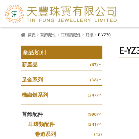
首頁
首飾配件
耳環類配件
耳環
E-YZ30
E-YZ
產品類別
新產品
(67)
足金系列
(38)
機織鏈系列
(347)
珠仔鏈
(25)
首飾配件
镶口链
(990)
(61)
耳環類配件
管狀網鏈
(341)
(11)
卷迫系列
十字鏈系列
(13)
(56)