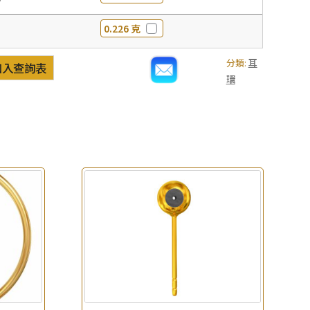
0.226 克
分類:
耳
加入查詢表
環