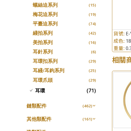
螺絲迫系列
十字車花鏈系列
(15)
(48)
梅花迫系列
十字閃O鏈系列
(19)
(27)
平臺迫系列
十字錘打鏈系列
(74)
(17)
綫拍系列
貨號:
側身車花鏈系列
E-
(42)
(8)
成色:
1
美拍系列
側身鏈系列
(16)
(9)
重量:
0
耳針系列
肖邦鏈系列
(6)
(14)
相關
耳環扣系列
雙十字鏈系列
(29)
(4)
耳綫/耳鈎系列
水波鏈系列
(25)
(4)
耳環爪頭
蛇骨鏈系列
(29)
(6)
鏈尾系列
(71)
耳環
(6)
盒子鏈系列
(6)
鏈類配件
(462)
嘴唇鏈系列
(3)
動感車花吊墜
(65)
竹節鏈系列
其他類配件
(5)
(161)
調節珠系列
(23)
S車花鏈系列
珠盤系列
(1)
(16)