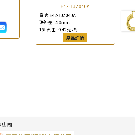
E42-TJZ040A
貨號:
E42-TJZ040A
珠外徑: :
4.0mm
18k 约重 :
0.42克 /對
產品詳情
豐集團