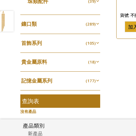
珠類配件
(39)
生圈扣系列
(13)
珍珠鏈系列
袖口鈕系列
(3)
(7)
無孔光身珠
(7)
龍蝦扣系列
(93)
貨號:
不
坦克鏈系列
焊片及鐳射綫
(9)
(2)
空心光身珠
(5)
鴨俐制系列
(18)
鑲口類
(289)
滿天星鏈系列
空心車花管
(2)
加
(19)
無孔批花珠
(5)
字印牌系列
(21)
四爪頭系列
(20)
刀片鏈系列
其他
(4)
(104)
空心批花珠
(22)
字母吊墜
(20)
首飾系列
六爪頭系列
(105)
(41)
方假繩鏈系列
(1)
相盒吊墜
(11)
手镯系列
車花片
(8)
(35)
心心鏈系列
(6)
項鏈吊墜
貴金屬原料
(102)
戒指系列
(18)
動感車花片
(8)
(20)
生肖吊墜
千足金
(27)
空心耳環
(18)
鑲口戒指
(27)
(16)
記憶金屬系列
管扣系列
(177)
(4)
空心车花管首饰链
鑲口手鏈系列
(15)
(146)
記憶戒指
星座吊墜
(30)
(12)
空心手鐲系列
(8)
拉簧珠珠手鏈
水泡扣
查詢表
(53)
(17)
牛仔鏈
(37)
記憶鈦手鐲
珠扣
(94)
(45)
沒有產品
產品類別
新產品