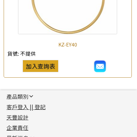
KZ-EY40
貨號:
不提供
加入查詢表
產品類別
新產品
客戶登入 || 登記
足金系列
天豐設計
機織鏈系列
足金配件
企業責任
首飾配件
珠仔鏈
鑲口類
镶口链
耳環類配件