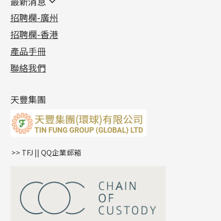
最新消息
首飾系列
管狀網鏈
鏈類配件
四爪頭系列
卷迫系列
最新消息
招聘欄-廣州
貴金屬原料
十字車花鏈系列
其他類配件
六爪頭系列
手镯系列
螺絲迫系列
動感車花吊墜
公益活動
(6)
招聘欄-香港
記憶金屬系列
十字閃O鏈系列
珠類配件
車花片
戒指系列
千足金
梅花迫系列
調節珠系列
珠盤系列
各項證書
(2)
十字錘打鏈系列
動感車花片
空心耳環
記憶戒指
平臺迫系列
生圈扣系列
袖口鈕系列
無孔光身珠
產品手冊
相片集
(9)
側身車花鏈系列
鑲口戒指
空心车花管首饰链
拉簧珠珠手鏈
綫拍系列
龍蝦扣系列
焊片及鐳射綫
空心光身珠
展覽會資訊
(19)
聯絡我們
側身鏈系列
鑲口手鏈系列
空心手鐲系列
記憶鈦手鐲
美拍系列
鴨俐制系列
空心車花管
無孔批花珠
最新產品資訊
(14)
肖邦鏈系列
牛仔鏈
耳針系列
字印牌系列
其他
空心批花珠
產品發明及專利
(9)
雙十字鏈系列
耳環扣系列
字母吊墜
天豐集團
水波鏈系列
耳綫/耳鈎系列
相盒吊墜
蛇骨鏈系列
耳環爪頭
項鏈吊墜
鏈尾系列
耳環
生肖吊墜
盒子鏈系列
管扣系列
>> TFJ || QQ企業郵箱
嘴唇鏈系列
星座吊墜
竹節鏈系列
水泡扣
S車花鏈系列
珠扣
珍珠鏈系列
坦克鏈系列
滿天星鏈系列