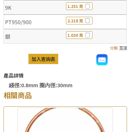
1.251 克
9K
2.218 克
PT950/900
1.030 克
銀
分類:
耳環
加入查詢表
產品詳情
綫徑:0.8mm 圈内徑:30mm
相關商品