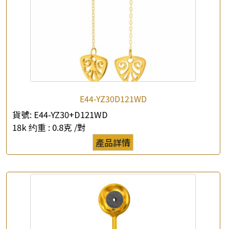
×
產品查詢
E44-YZ30D121WD
*
你的名字
貨號:
E44-YZ30+D121WD
18k 约重 :
0.8克 /對
公司名稱
產品詳情
*
e-mail
*
聯絡電話
查詢以下產品