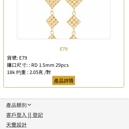
E79
貨號:
E79
鑲口尺寸: :
RD 1.5mm 29pcs
18k 约重 :
2.05克 /對
產品詳情
產品類別
新產品
客戶登入 || 登記
足金系列
天豐設計
機織鏈系列
足金配件