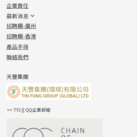
企業責任
首飾配件
珠仔鏈
鑲口類
镶口链
耳環類配件
最新消息
首飾系列
管狀網鏈
鏈類配件
四爪頭系列
卷迫系列
最新消息
招聘欄-廣州
貴金屬原料
十字車花鏈系列
其他類配件
六爪頭系列
手镯系列
螺絲迫系列
動感車花吊墜
公益活動
(6)
招聘欄-香港
記憶金屬系列
十字閃O鏈系列
珠類配件
車花片
戒指系列
千足金
梅花迫系列
調節珠系列
珠盤系列
各項證書
(2)
十字錘打鏈系列
動感車花片
空心耳環
記憶戒指
平臺迫系列
生圈扣系列
袖口鈕系列
無孔光身珠
產品手冊
相片集
(9)
側身車花鏈系列
鑲口戒指
空心车花管首饰链
拉簧珠珠手鏈
綫拍系列
龍蝦扣系列
焊片及鐳射綫
空心光身珠
展覽會資訊
(19)
聯絡我們
側身鏈系列
鑲口手鏈系列
空心手鐲系列
記憶鈦手鐲
美拍系列
鴨俐制系列
空心車花管
無孔批花珠
最新產品資訊
(14)
肖邦鏈系列
牛仔鏈
耳針系列
字印牌系列
其他
空心批花珠
產品發明及專利
(9)
雙十字鏈系列
耳環扣系列
字母吊墜
天豐集團
水波鏈系列
耳綫/耳鈎系列
相盒吊墜
蛇骨鏈系列
耳環爪頭
項鏈吊墜
鏈尾系列
耳環
生肖吊墜
盒子鏈系列
管扣系列
>> TFJ || QQ企業郵箱
嘴唇鏈系列
星座吊墜
竹節鏈系列
水泡扣
S車花鏈系列
珠扣
珍珠鏈系列