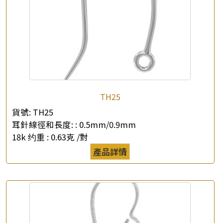
×
產品查詢
TH25
*
你的名字
貨號:
TH25
耳針線徑和長度: :
0.5mm/0.9mm
公司名稱
18k 约重 :
0.63克 /對
產品詳情
*
e-mail
*
聯絡電話
查詢以下產品