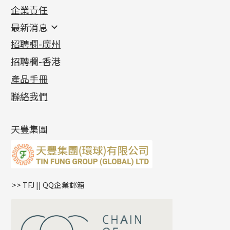
企業責任
首飾配件
珠仔鏈
鑲口類
镶口链
耳環類配件
最新消息
首飾系列
管狀網鏈
鏈類配件
四爪頭系列
卷迫系列
最新消息
招聘欄-廣州
貴金屬原料
十字車花鏈系列
其他類配件
六爪頭系列
手镯系列
螺絲迫系列
動感車花吊墜
公益活動
(6)
招聘欄-香港
記憶金屬系列
十字閃O鏈系列
珠類配件
車花片
戒指系列
千足金
梅花迫系列
調節珠系列
珠盤系列
各項證書
(2)
十字錘打鏈系列
動感車花片
空心耳環
記憶戒指
平臺迫系列
生圈扣系列
袖口鈕系列
無孔光身珠
產品手冊
相片集
(9)
側身車花鏈系列
鑲口戒指
空心车花管首饰链
拉簧珠珠手鏈
綫拍系列
龍蝦扣系列
焊片及鐳射綫
空心光身珠
展覽會資訊
(19)
聯絡我們
側身鏈系列
鑲口手鏈系列
空心手鐲系列
記憶鈦手鐲
美拍系列
鴨俐制系列
空心車花管
無孔批花珠
最新產品資訊
(14)
肖邦鏈系列
牛仔鏈
耳針系列
字印牌系列
其他
空心批花珠
產品發明及專利
(9)
雙十字鏈系列
耳環扣系列
字母吊墜
天豐集團
水波鏈系列
耳綫/耳鈎系列
相盒吊墜
蛇骨鏈系列
耳環爪頭
項鏈吊墜
鏈尾系列
耳環
生肖吊墜
盒子鏈系列
管扣系列
>> TFJ || QQ企業郵箱
嘴唇鏈系列
星座吊墜
竹節鏈系列
水泡扣
S車花鏈系列
珠扣
珍珠鏈系列