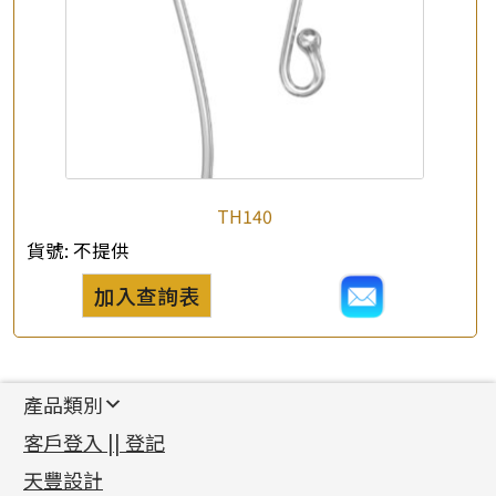
TH140
貨號:
不提供
加入查詢表
產品類別
新產品
客戶登入 || 登記
足金系列
天豐設計
機織鏈系列
足金配件