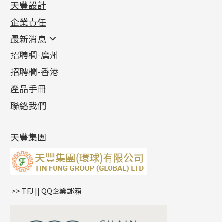
天豐設計
機織鏈系列
足金配件
企業責任
首飾配件
珠仔鏈
鑲口類
镶口链
耳環類配件
最新消息
首飾系列
管狀網鏈
鏈類配件
四爪頭系列
卷迫系列
最新消息
招聘欄-廣州
貴金屬原料
十字車花鏈系列
其他類配件
六爪頭系列
手镯系列
螺絲迫系列
動感車花吊墜
公益活動
(6)
招聘欄-香港
記憶金屬系列
十字閃O鏈系列
珠類配件
車花片
戒指系列
千足金
梅花迫系列
調節珠系列
珠盤系列
各項證書
(2)
十字錘打鏈系列
動感車花片
空心耳環
記憶戒指
平臺迫系列
生圈扣系列
袖口鈕系列
無孔光身珠
產品手冊
相片集
(9)
側身車花鏈系列
鑲口戒指
空心车花管首饰链
拉簧珠珠手鏈
綫拍系列
龍蝦扣系列
焊片及鐳射綫
空心光身珠
展覽會資訊
(19)
聯絡我們
側身鏈系列
鑲口手鏈系列
空心手鐲系列
記憶鈦手鐲
美拍系列
鴨俐制系列
空心車花管
無孔批花珠
最新產品資訊
(14)
肖邦鏈系列
牛仔鏈
耳針系列
字印牌系列
其他
空心批花珠
產品發明及專利
(9)
雙十字鏈系列
耳環扣系列
字母吊墜
天豐集團
水波鏈系列
耳綫/耳鈎系列
相盒吊墜
蛇骨鏈系列
耳環爪頭
項鏈吊墜
鏈尾系列
耳環
生肖吊墜
盒子鏈系列
管扣系列
>> TFJ || QQ企業郵箱
嘴唇鏈系列
星座吊墜
竹節鏈系列
水泡扣
S車花鏈系列
珠扣