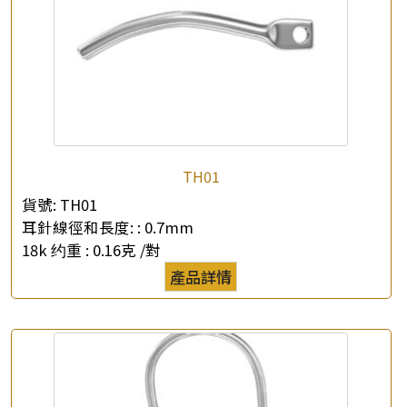
×
產品查詢
TH01
*
你的名字
貨號:
TH01
耳針線徑和長度: :
0.7mm
公司名稱
18k 约重 :
0.16克 /對
產品詳情
*
e-mail
*
聯絡電話
查詢以下產品