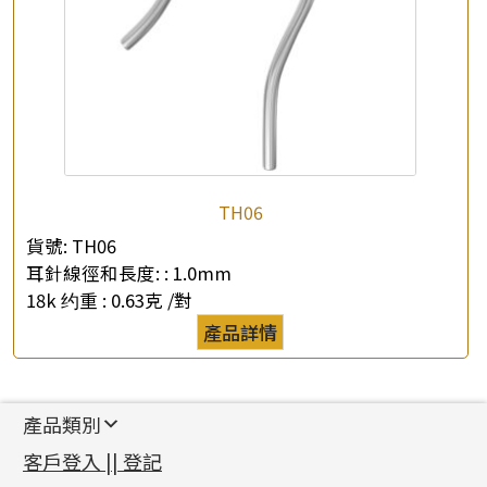
TH06
貨號:
TH06
耳針線徑和長度: :
1.0mm
18k 约重 :
0.63克 /對
產品詳情
產品類別
新產品
客戶登入 || 登記
足金系列