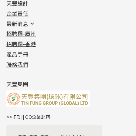
天豐設計
機織鏈系列
足金配件
企業責任
首飾配件
珠仔鏈
鑲口類
镶口链
耳環類配件
最新消息
首飾系列
管狀網鏈
鏈類配件
四爪頭系列
卷迫系列
最新消息
招聘欄-廣州
貴金屬原料
十字車花鏈系列
其他類配件
六爪頭系列
手镯系列
螺絲迫系列
動感車花吊墜
公益活動
(6)
招聘欄-香港
記憶金屬系列
十字閃O鏈系列
珠類配件
車花片
戒指系列
千足金
梅花迫系列
調節珠系列
珠盤系列
各項證書
(2)
十字錘打鏈系列
動感車花片
空心耳環
記憶戒指
平臺迫系列
生圈扣系列
袖口鈕系列
無孔光身珠
產品手冊
相片集
(9)
側身車花鏈系列
鑲口戒指
空心车花管首饰链
拉簧珠珠手鏈
綫拍系列
龍蝦扣系列
焊片及鐳射綫
空心光身珠
展覽會資訊
(19)
聯絡我們
側身鏈系列
鑲口手鏈系列
空心手鐲系列
記憶鈦手鐲
美拍系列
鴨俐制系列
空心車花管
無孔批花珠
最新產品資訊
(14)
肖邦鏈系列
牛仔鏈
耳針系列
字印牌系列
其他
空心批花珠
產品發明及專利
(9)
雙十字鏈系列
耳環扣系列
字母吊墜
天豐集團
水波鏈系列
耳綫/耳鈎系列
相盒吊墜
蛇骨鏈系列
耳環爪頭
項鏈吊墜
鏈尾系列
耳環
生肖吊墜
盒子鏈系列
管扣系列
>> TFJ || QQ企業郵箱
嘴唇鏈系列
星座吊墜
竹節鏈系列
水泡扣
S車花鏈系列
珠扣