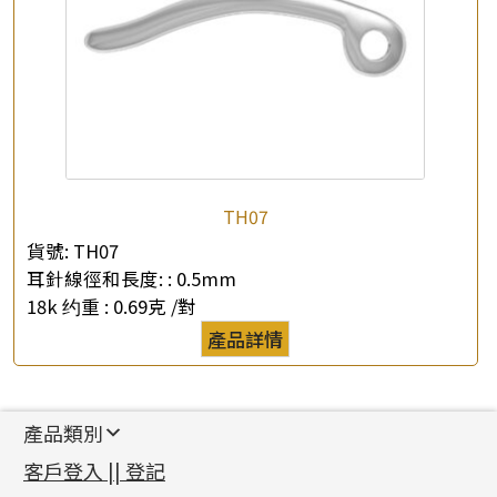
TH07
貨號:
TH07
耳針線徑和長度: :
0.5mm
18k 约重 :
0.69克 /對
產品詳情
產品類別
新產品
客戶登入 || 登記
足金系列