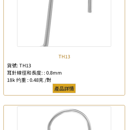
×
產品查詢
TH13
*
你的名字
貨號:
TH13
耳針線徑和長度: :
0.8mm
公司名稱
18k 约重 :
0.48克 /對
產品詳情
*
e-mail
*
聯絡電話
查詢以下產品