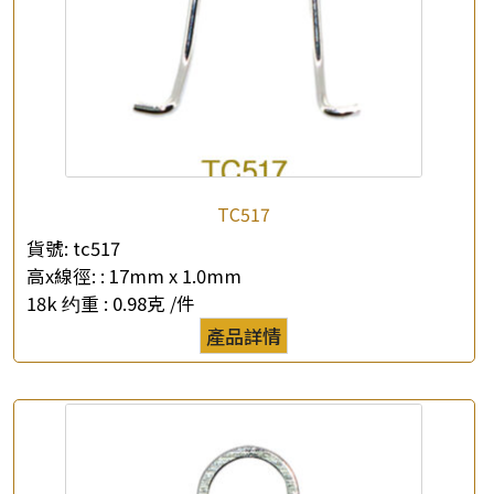
×
產品查詢
TC517
*
你的名字
貨號:
tc517
高x線徑: :
17mm x 1.0mm
公司名稱
18k 约重 :
0.98克 /件
產品詳情
*
e-mail
*
聯絡電話
查詢以下產品