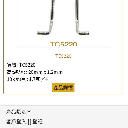
TC5220
貨號:
TC5220
高x線徑: :
20mm x 1.2mm
18k 约重 :
1.7克 /件
產品詳情
產品類別
新產品
客戶登入 || 登記
足金系列