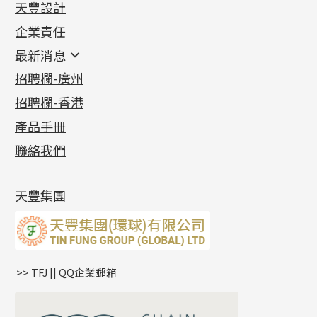
天豐設計
機織鏈系列
足金配件
企業責任
首飾配件
珠仔鏈
鑲口類
镶口链
耳環類配件
最新消息
首飾系列
管狀網鏈
鏈類配件
四爪頭系列
卷迫系列
最新消息
招聘欄-廣州
貴金屬原料
十字車花鏈系列
其他類配件
六爪頭系列
手镯系列
螺絲迫系列
動感車花吊墜
公益活動
(6)
招聘欄-香港
記憶金屬系列
十字閃O鏈系列
珠類配件
車花片
戒指系列
千足金
梅花迫系列
調節珠系列
珠盤系列
各項證書
(2)
十字錘打鏈系列
動感車花片
空心耳環
記憶戒指
平臺迫系列
生圈扣系列
袖口鈕系列
無孔光身珠
產品手冊
相片集
(9)
側身車花鏈系列
鑲口戒指
空心车花管首饰链
拉簧珠珠手鏈
綫拍系列
龍蝦扣系列
焊片及鐳射綫
空心光身珠
展覽會資訊
(19)
聯絡我們
側身鏈系列
鑲口手鏈系列
空心手鐲系列
記憶鈦手鐲
美拍系列
鴨俐制系列
空心車花管
無孔批花珠
最新產品資訊
(14)
肖邦鏈系列
牛仔鏈
耳針系列
字印牌系列
其他
空心批花珠
產品發明及專利
(9)
雙十字鏈系列
耳環扣系列
字母吊墜
天豐集團
水波鏈系列
耳綫/耳鈎系列
相盒吊墜
蛇骨鏈系列
耳環爪頭
項鏈吊墜
鏈尾系列
耳環
生肖吊墜
盒子鏈系列
管扣系列
>> TFJ || QQ企業郵箱
嘴唇鏈系列
星座吊墜
竹節鏈系列
水泡扣
S車花鏈系列
珠扣