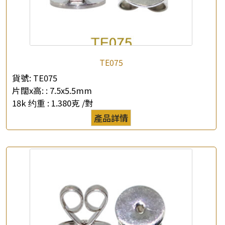
×
TE075
產品查詢
貨號:
TE075
*
你的名字
片闊x高: :
7.5x5.5mm
18k 约重 :
1.380克 /對
公司名稱
產品詳情
*
e-mail
*
聯絡電話
查詢以下產品