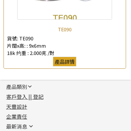
TE090
貨號:
TE090
片闊x高: :
9x6mm
18k 约重 :
2.000克 /對
產品詳情
產品類別
新產品
客戶登入 || 登記
足金系列
天豐設計
機織鏈系列
足金配件
企業責任
首飾配件
珠仔鏈
鑲口類
镶口链
耳環類配件
最新消息
首飾系列
管狀網鏈
鏈類配件
四爪頭系列
卷迫系列