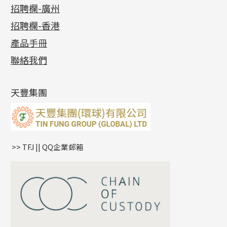
最新消息
招聘欄-廣州
貴金屬原料
十字車花鏈系列
其他類配件
六爪頭系列
手镯系列
螺絲迫系列
動感車花吊墜
公益活動
(6)
招聘欄-香港
記憶金屬系列
十字閃O鏈系列
珠類配件
車花片
戒指系列
千足金
梅花迫系列
調節珠系列
珠盤系列
各項證書
(2)
十字錘打鏈系列
動感車花片
空心耳環
記憶戒指
平臺迫系列
生圈扣系列
袖口鈕系列
無孔光身珠
產品手冊
相片集
(9)
側身車花鏈系列
鑲口戒指
空心车花管首饰链
拉簧珠珠手鏈
綫拍系列
龍蝦扣系列
焊片及鐳射綫
空心光身珠
展覽會資訊
(19)
聯絡我們
側身鏈系列
鑲口手鏈系列
空心手鐲系列
記憶鈦手鐲
美拍系列
鴨俐制系列
空心車花管
無孔批花珠
最新產品資訊
(14)
肖邦鏈系列
牛仔鏈
耳針系列
字印牌系列
其他
空心批花珠
產品發明及專利
(9)
雙十字鏈系列
耳環扣系列
字母吊墜
天豐集團
水波鏈系列
耳綫/耳鈎系列
相盒吊墜
蛇骨鏈系列
耳環爪頭
項鏈吊墜
鏈尾系列
耳環
生肖吊墜
盒子鏈系列
管扣系列
>> TFJ || QQ企業郵箱
嘴唇鏈系列
星座吊墜
竹節鏈系列
水泡扣
S車花鏈系列
珠扣
珍珠鏈系列
坦克鏈系列
滿天星鏈系列
*
你的名字