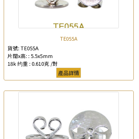
TE055A
×
產品查詢
貨號:
TE055A
片闊x高: :
5.5x5mm
*
你的名字
18k 约重 :
0.610克 /對
產品詳情
公司名稱
*
e-mail
*
聯絡電話
查詢以下產品