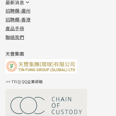
最新消息
首飾系列
管狀網鏈
鏈類配件
四爪頭系列
卷迫系列
最新消息
招聘欄-廣州
貴金屬原料
十字車花鏈系列
其他類配件
六爪頭系列
手镯系列
螺絲迫系列
動感車花吊墜
公益活動
(6)
招聘欄-香港
記憶金屬系列
十字閃O鏈系列
珠類配件
車花片
戒指系列
千足金
梅花迫系列
調節珠系列
珠盤系列
各項證書
(2)
十字錘打鏈系列
動感車花片
空心耳環
記憶戒指
平臺迫系列
生圈扣系列
袖口鈕系列
無孔光身珠
產品手冊
相片集
(9)
側身車花鏈系列
鑲口戒指
空心车花管首饰链
拉簧珠珠手鏈
綫拍系列
龍蝦扣系列
焊片及鐳射綫
空心光身珠
展覽會資訊
(19)
聯絡我們
側身鏈系列
鑲口手鏈系列
空心手鐲系列
記憶鈦手鐲
美拍系列
鴨俐制系列
空心車花管
無孔批花珠
最新產品資訊
(14)
肖邦鏈系列
牛仔鏈
耳針系列
字印牌系列
其他
空心批花珠
產品發明及專利
(9)
雙十字鏈系列
耳環扣系列
字母吊墜
天豐集團
水波鏈系列
耳綫/耳鈎系列
相盒吊墜
蛇骨鏈系列
耳環爪頭
項鏈吊墜
鏈尾系列
耳環
生肖吊墜
盒子鏈系列
管扣系列
>> TFJ || QQ企業郵箱
嘴唇鏈系列
星座吊墜
竹節鏈系列
水泡扣
S車花鏈系列
珠扣
珍珠鏈系列
坦克鏈系列