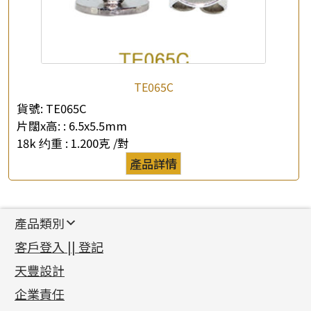
TE065C
貨號:
TE065C
片闊x高: :
6.5x5.5mm
18k 约重 :
1.200克 /對
產品詳情
產品類別
新產品
客戶登入 || 登記
足金系列
天豐設計
機織鏈系列
足金配件
企業責任
首飾配件
珠仔鏈
鑲口類
镶口链
耳環類配件