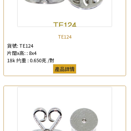
TE124
貨號:
TE124
片闊x高: :
8x4
18k 约重 :
0.650克 /對
產品詳情