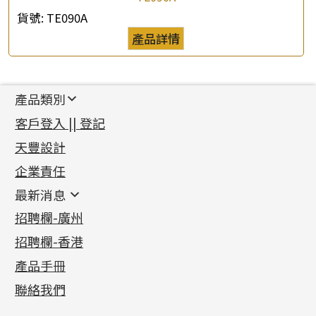
貨號:
TE090A
產品詳情
產品類別
新產品
客戶登入 || 登記
足金系列
天豐設計
機織鏈系列
足金配件
企業責任
首飾配件
珠仔鏈
鑲口類
镶口链
耳環類配件
最新消息
首飾系列
管狀網鏈
鏈類配件
四爪頭系列
卷迫系列
最新消息
招聘欄-廣州
貴金屬原料
十字車花鏈系列
其他類配件
六爪頭系列
手镯系列
螺絲迫系列
動感車花吊墜
公益活動
(6)
招聘欄-香港
記憶金屬系列
十字閃O鏈系列
珠類配件
車花片
戒指系列
千足金
梅花迫系列
調節珠系列
珠盤系列
各項證書
(2)
十字錘打鏈系列
動感車花片
空心耳環
記憶戒指
平臺迫系列
生圈扣系列
袖口鈕系列
無孔光身珠
產品手冊
相片集
(9)
側身車花鏈系列
鑲口戒指
空心车花管首饰链
拉簧珠珠手鏈
綫拍系列
龍蝦扣系列
焊片及鐳射綫
空心光身珠
展覽會資訊
(19)
聯絡我們
側身鏈系列
鑲口手鏈系列
空心手鐲系列
記憶鈦手鐲
美拍系列
鴨俐制系列
空心車花管
無孔批花珠
最新產品資訊
(14)
肖邦鏈系列
牛仔鏈
耳針系列
字印牌系列
其他
空心批花珠