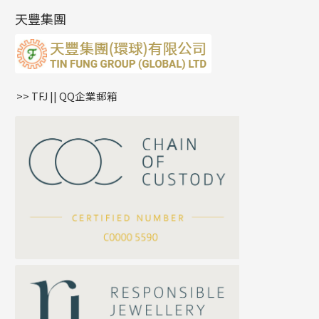
產品發明及專利
(9)
雙十字鏈系列
耳環扣系列
字母吊墜
天豐集團
水波鏈系列
耳綫/耳鈎系列
相盒吊墜
蛇骨鏈系列
耳環爪頭
項鏈吊墜
鏈尾系列
耳環
生肖吊墜
盒子鏈系列
管扣系列
>> TFJ || QQ企業郵箱
嘴唇鏈系列
星座吊墜
竹節鏈系列
水泡扣
S車花鏈系列
珠扣
珍珠鏈系列
坦克鏈系列
滿天星鏈系列
*
你的名字
刀片鏈系列
方假繩鏈系列
公司名稱
心心鏈系列
*
e-mail
*
聯絡電話