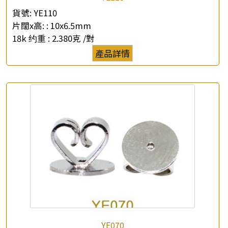
貨號:
YE110
×
產品查詢
片闊x高: :
10x6.5mm
18k 约重 :
2.380克 /對
*
你的名字
產品詳情
公司名稱
*
e-mail
*
聯絡電話
查詢以下產品
YE070