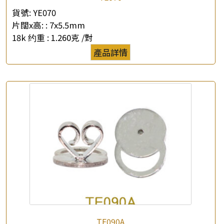
貨號:
YE070
片闊x高: :
7x5.5mm
18k 约重 :
1.260克 /對
產品詳情
TE090A