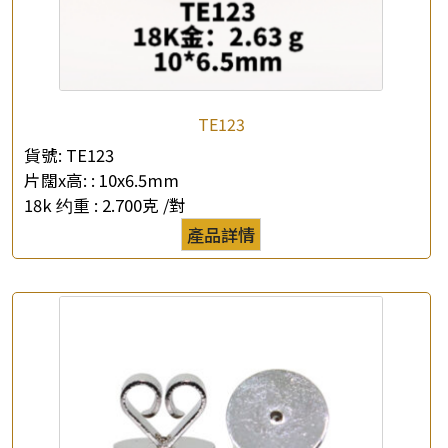
TE123
×
產品查詢
貨號:
TE123
片闊x高: :
10x6.5mm
*
你的名字
18k 约重 :
2.700克 /對
產品詳情
公司名稱
*
e-mail
*
聯絡電話
查詢以下產品