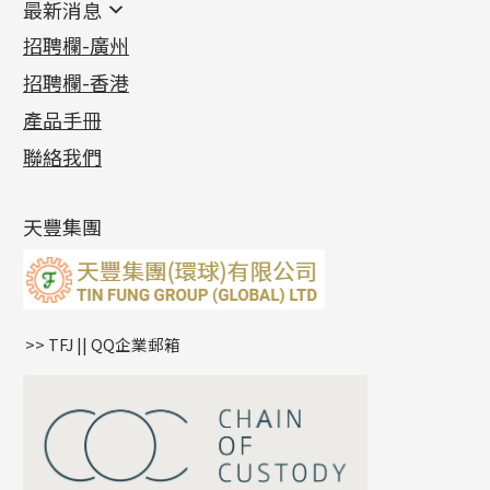
最新消息
首飾系列
管狀網鏈
鏈類配件
四爪頭系列
卷迫系列
最新消息
招聘欄-廣州
貴金屬原料
十字車花鏈系列
其他類配件
六爪頭系列
手镯系列
螺絲迫系列
動感車花吊墜
公益活動
(6)
招聘欄-香港
記憶金屬系列
十字閃O鏈系列
珠類配件
車花片
戒指系列
千足金
梅花迫系列
調節珠系列
珠盤系列
各項證書
(2)
十字錘打鏈系列
動感車花片
空心耳環
記憶戒指
平臺迫系列
生圈扣系列
袖口鈕系列
無孔光身珠
產品手冊
相片集
(9)
側身車花鏈系列
鑲口戒指
空心车花管首饰链
拉簧珠珠手鏈
綫拍系列
龍蝦扣系列
焊片及鐳射綫
空心光身珠
展覽會資訊
(19)
聯絡我們
側身鏈系列
鑲口手鏈系列
空心手鐲系列
記憶鈦手鐲
美拍系列
鴨俐制系列
空心車花管
無孔批花珠
最新產品資訊
(14)
肖邦鏈系列
牛仔鏈
耳針系列
字印牌系列
其他
空心批花珠
產品發明及專利
(9)
雙十字鏈系列
耳環扣系列
字母吊墜
天豐集團
水波鏈系列
耳綫/耳鈎系列
相盒吊墜
蛇骨鏈系列
耳環爪頭
項鏈吊墜
鏈尾系列
耳環
生肖吊墜
盒子鏈系列
管扣系列
>> TFJ || QQ企業郵箱
嘴唇鏈系列
星座吊墜
竹節鏈系列
水泡扣
S車花鏈系列
珠扣
珍珠鏈系列
坦克鏈系列