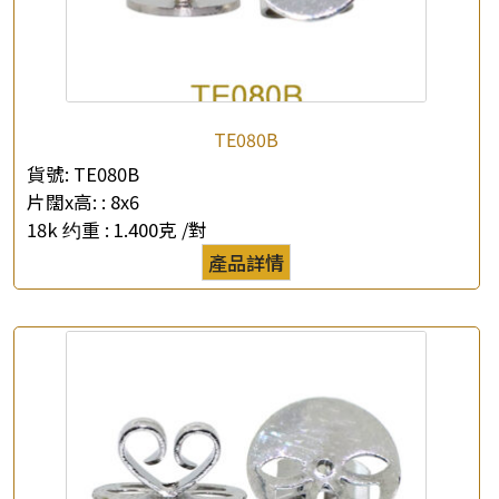
TE080B
貨號:
TE080B
片闊x高: :
8x6
18k 约重 :
1.400克 /對
產品詳情