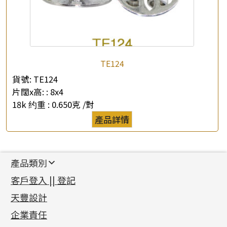
TE124
貨號:
TE124
片闊x高: :
8x4
18k 约重 :
0.650克 /對
產品詳情
產品類別
新產品
客戶登入 || 登記
足金系列
天豐設計
機織鏈系列
足金配件
企業責任
首飾配件
珠仔鏈
鑲口類
镶口链
耳環類配件