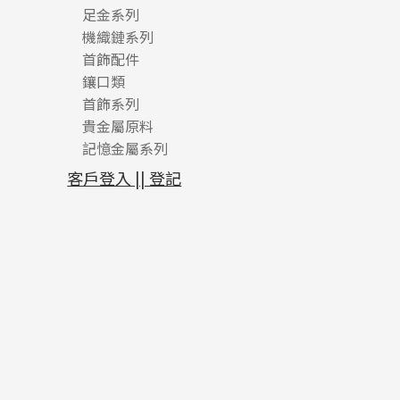
足金系列
機織鏈系列
足金配件
首飾配件
珠仔鏈
鑲口類
镶口链
耳環類配件
首飾系列
管狀網鏈
鏈類配件
四爪頭系列
卷迫系列
貴金屬原料
十字車花鏈系列
其他類配件
六爪頭系列
手镯系列
螺絲迫系列
動感車花吊墜
記憶金屬系列
十字閃O鏈系列
珠類配件
車花片
戒指系列
千足金
梅花迫系列
調節珠系列
珠盤系列
十字錘打鏈系列
動感車花片
空心耳環
記憶戒指
平臺迫系列
生圈扣系列
袖口鈕系列
無孔光身珠
客戶登入 || 登記
側身車花鏈系列
鑲口戒指
空心车花管首饰链
拉簧珠珠手鏈
綫拍系列
龍蝦扣系列
焊片及鐳射綫
空心光身珠
側身鏈系列
鑲口手鏈系列
空心手鐲系列
記憶鈦手鐲
美拍系列
鴨俐制系列
空心車花管
無孔批花珠
肖邦鏈系列
牛仔鏈
耳針系列
字印牌系列
其他
空心批花珠
雙十字鏈系列
耳環扣系列
字母吊墜
水波鏈系列
耳綫/耳鈎系列
相盒吊墜
蛇骨鏈系列
耳環爪頭
項鏈吊墜
鏈尾系列
耳環
生肖吊墜
盒子鏈系列
管扣系列
嘴唇鏈系列
星座吊墜
竹節鏈系列
水泡扣