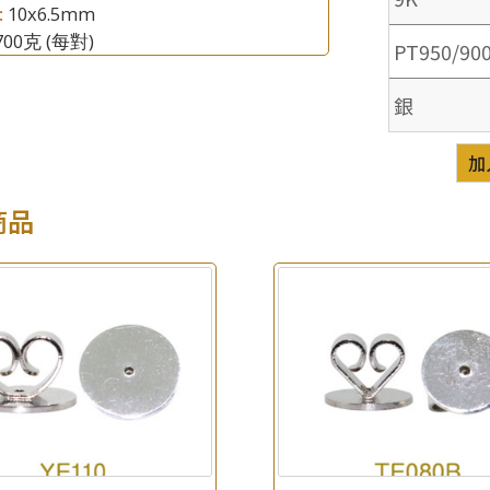
:
10x6.5mm
.700克
(每對)
PT950/90
銀
×
加
產品查詢
商品
*
你的名字
公司名稱
*
e-mail
*
聯絡電話
查詢以下產品