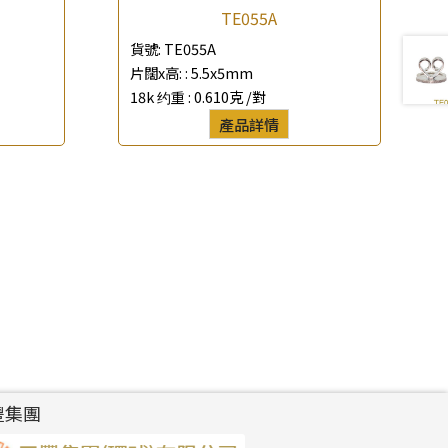
TE055A
貨號:
TE055A
片闊x高: :
5.5x5mm
18k 约重 :
0.610克 /對
產品詳情
豐集團