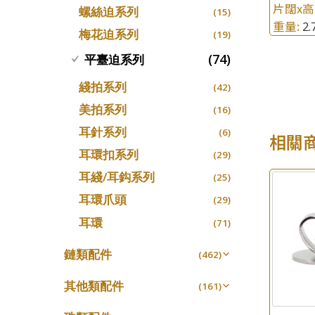
片闊x高
螺絲迫系列
十字車花鏈系列
(15)
(48)
重量:
2
梅花迫系列
十字閃O鏈系列
(19)
(27)
十字錘打鏈系列
(74)
平臺迫系列
(17)
側身車花鏈系列
(8)
綫拍系列
(42)
側身鏈系列
(9)
美拍系列
(16)
肖邦鏈系列
(14)
耳針系列
(6)
相關
雙十字鏈系列
(4)
耳環扣系列
(29)
水波鏈系列
(4)
耳綫/耳鈎系列
(25)
蛇骨鏈系列
(6)
耳環爪頭
(29)
鏈尾系列
(6)
耳環
(71)
盒子鏈系列
(6)
鏈類配件
(462)
嘴唇鏈系列
(3)
動感車花吊墜
(65)
竹節鏈系列
其他類配件
(5)
(161)
調節珠系列
(23)
S車花鏈系列
珠盤系列
(1)
(16)