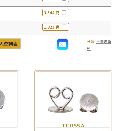
3.544 克
0
1.823 克
分類:
平臺迫系
入查詢表
列