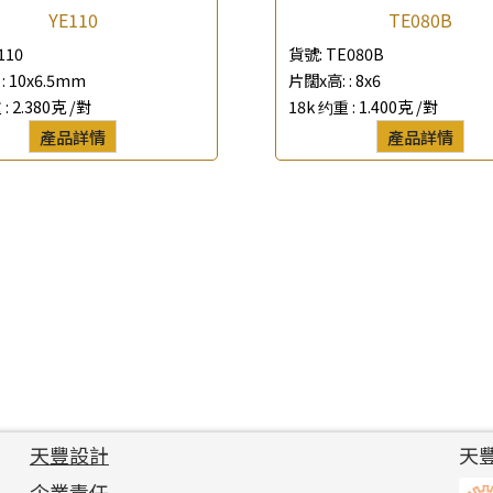
YE110
TE080B
110
貨號:
TE080B
:
10x6.5mm
片闊x高: :
8x6
 :
2.380克 /對
18k 约重 :
1.400克 /對
產品詳情
產品詳情
天豐設計
天
企業責任