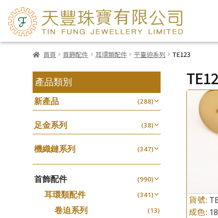
首頁
首飾配件
耳環類配件
平臺迫系列
TE123
TE1
產品類別
新產品
(288)
足金系列
(38)
機織鏈系列
(347)
珠仔鏈
(25)
首飾配件
镶口链
(990)
(61)
耳環類配件
管狀網鏈
(341)
(11)
貨號:
T
卷迫系列
十字鏈系列
(13)
成色:
1
(56)