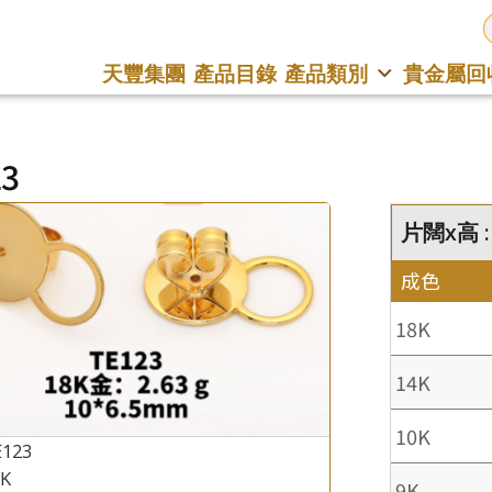
天豐集團
產品目錄
產品類別
貴金屬回
23
片闊x高 :
成色
18K
14K
10K
E123
8K
9K