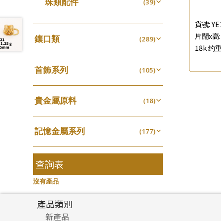
珠類配件
(39)
生圈扣系列
(13)
珍珠鏈系列
袖口鈕系列
(3)
(7)
無孔光身珠
(7)
龍蝦扣系列
(93)
貨號:
YE
坦克鏈系列
焊片及鐳射綫
(9)
(2)
空心光身珠
(5)
片闊x高: 
鴨俐制系列
(18)
鑲口類
(289)
滿天星鏈系列
空心車花管
(2)
(19)
18k 约重
無孔批花珠
(5)
字印牌系列
(21)
四爪頭系列
(20)
刀片鏈系列
其他
(4)
(104)
空心批花珠
(22)
字母吊墜
(20)
首飾系列
六爪頭系列
(105)
(41)
方假繩鏈系列
(1)
相盒吊墜
(11)
手镯系列
車花片
(8)
(35)
心心鏈系列
(6)
項鏈吊墜
貴金屬原料
(102)
戒指系列
(18)
動感車花片
(8)
(20)
生肖吊墜
千足金
(27)
空心耳環
(18)
鑲口戒指
(27)
(16)
記憶金屬系列
管扣系列
(177)
(4)
空心车花管首饰链
鑲口手鏈系列
(15)
(146)
記憶戒指
星座吊墜
(30)
(12)
空心手鐲系列
(8)
拉簧珠珠手鏈
水泡扣
查詢表
(53)
(17)
牛仔鏈
(37)
記憶鈦手鐲
珠扣
(94)
(45)
沒有產品
產品類別
新產品