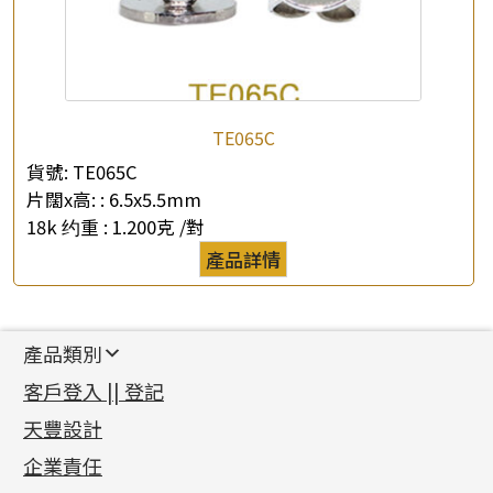
TE065C
貨號:
TE065C
片闊x高: :
6.5x5.5mm
18k 约重 :
1.200克 /對
產品詳情
產品類別
新產品
客戶登入 || 登記
足金系列
天豐設計
機織鏈系列
足金配件
企業責任
首飾配件
珠仔鏈
鑲口類
镶口链
耳環類配件