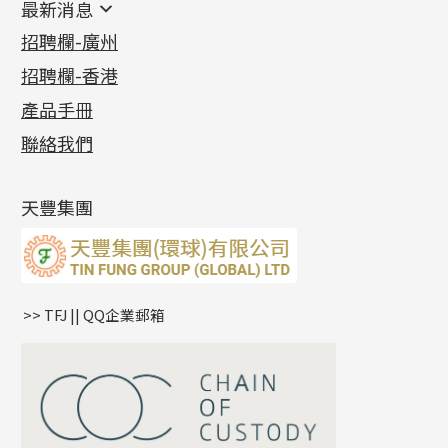
最新消息
首飾系列
管狀網鏈
鏈類配件
四爪頭系列
卷迫系列
最新消息
招聘欄-廣州
貴金屬原料
十字車花鏈系列
其他類配件
六爪頭系列
手镯系列
螺絲迫系列
動感車花吊墜
公益活動
(6)
招聘欄-香港
記憶金屬系列
十字閃O鏈系列
珠類配件
車花片
戒指系列
千足金
梅花迫系列
調節珠系列
珠盤系列
各項證書
(2)
十字錘打鏈系列
動感車花片
空心耳環
記憶戒指
平臺迫系列
生圈扣系列
袖口鈕系列
無孔光身珠
產品手冊
相片集
(9)
側身車花鏈系列
鑲口戒指
空心车花管首饰链
拉簧珠珠手鏈
綫拍系列
龍蝦扣系列
焊片及鐳射綫
空心光身珠
展覽會資訊
(19)
聯絡我們
側身鏈系列
鑲口手鏈系列
空心手鐲系列
記憶鈦手鐲
美拍系列
鴨俐制系列
空心車花管
無孔批花珠
最新產品資訊
(14)
肖邦鏈系列
牛仔鏈
耳針系列
字印牌系列
其他
空心批花珠
產品發明及專利
(9)
雙十字鏈系列
耳環扣系列
字母吊墜
天豐集團
水波鏈系列
耳綫/耳鈎系列
相盒吊墜
蛇骨鏈系列
耳環爪頭
項鏈吊墜
鏈尾系列
耳環
生肖吊墜
盒子鏈系列
管扣系列
>> TFJ || QQ企業郵箱
嘴唇鏈系列
星座吊墜
竹節鏈系列
水泡扣
S車花鏈系列
珠扣
珍珠鏈系列
坦克鏈系列