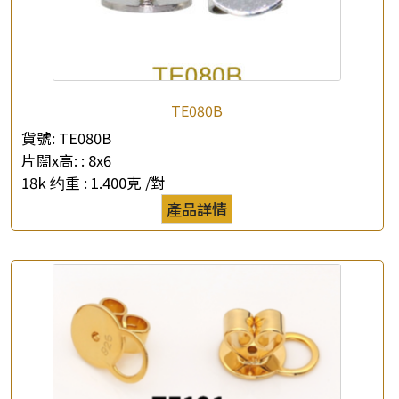
TE080B
×
產品查詢
貨號:
TE080B
片闊x高: :
8x6
*
你的名字
18k 约重 :
1.400克 /對
產品詳情
公司名稱
*
e-mail
*
聯絡電話
查詢以下產品