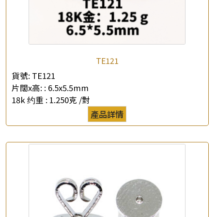
TE121
貨號:
TE121
片闊x高: :
6.5x5.5mm
18k 约重 :
1.250克 /對
產品詳情