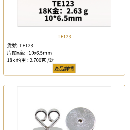
TE123
貨號:
TE123
片闊x高: :
10x6.5mm
18k 约重 :
2.700克 /對
產品詳情