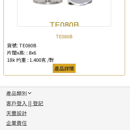
TE080B
貨號:
TE080B
片闊x高: :
8x6
18k 约重 :
1.400克 /對
產品詳情
產品類別
新產品
客戶登入 || 登記
足金系列
天豐設計
機織鏈系列
足金配件
企業責任
首飾配件
珠仔鏈
鑲口類
镶口链
耳環類配件