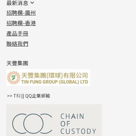
最新消息
首飾系列
管狀網鏈
鏈類配件
四爪頭系列
卷迫系列
最新消息
招聘欄-廣州
貴金屬原料
十字車花鏈系列
其他類配件
六爪頭系列
手镯系列
螺絲迫系列
動感車花吊墜
公益活動
(6)
招聘欄-香港
記憶金屬系列
十字閃O鏈系列
珠類配件
車花片
戒指系列
千足金
梅花迫系列
調節珠系列
珠盤系列
各項證書
(2)
十字錘打鏈系列
動感車花片
空心耳環
記憶戒指
平臺迫系列
生圈扣系列
袖口鈕系列
無孔光身珠
產品手冊
相片集
(9)
側身車花鏈系列
鑲口戒指
空心车花管首饰链
拉簧珠珠手鏈
綫拍系列
龍蝦扣系列
焊片及鐳射綫
空心光身珠
展覽會資訊
(19)
聯絡我們
側身鏈系列
鑲口手鏈系列
空心手鐲系列
記憶鈦手鐲
美拍系列
鴨俐制系列
空心車花管
無孔批花珠
最新產品資訊
(14)
肖邦鏈系列
牛仔鏈
耳針系列
字印牌系列
其他
空心批花珠
產品發明及專利
(9)
雙十字鏈系列
耳環扣系列
字母吊墜
天豐集團
水波鏈系列
耳綫/耳鈎系列
相盒吊墜
蛇骨鏈系列
耳環爪頭
項鏈吊墜
鏈尾系列
耳環
生肖吊墜
盒子鏈系列
管扣系列
>> TFJ || QQ企業郵箱
嘴唇鏈系列
星座吊墜
竹節鏈系列
水泡扣
S車花鏈系列
珠扣
珍珠鏈系列
坦克鏈系列