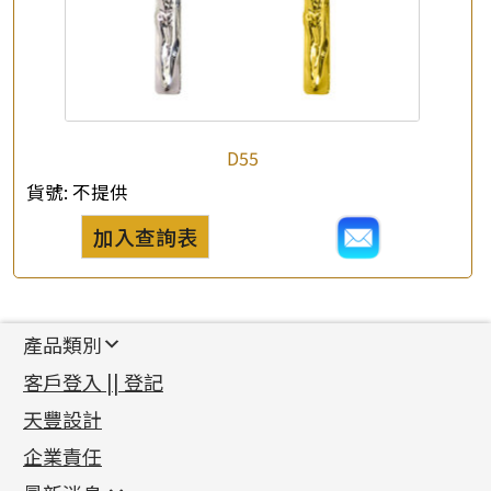
D55
貨號:
不提供
加入查詢表
產品類別
新產品
客戶登入 || 登記
足金系列
天豐設計
機織鏈系列
足金配件
企業責任
首飾配件
珠仔鏈
鑲口類
镶口链
耳環類配件