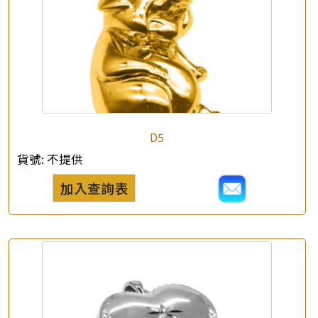
×
產品查詢
*
你的名字
D5
貨號:
不提供
公司名稱
加入查詢表
*
e-mail
*
聯絡電話
查詢以下產品