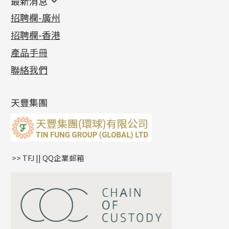
最新消息
首飾系列
管狀網鏈
鏈類配件
四爪頭系列
卷迫系列
最新消息
招聘欄-廣州
貴金屬原料
十字車花鏈系列
其他類配件
六爪頭系列
手镯系列
螺絲迫系列
動感車花吊墜
公益活動
(6)
招聘欄-香港
記憶金屬系列
十字閃O鏈系列
珠類配件
車花片
戒指系列
千足金
梅花迫系列
調節珠系列
珠盤系列
各項證書
(2)
十字錘打鏈系列
動感車花片
空心耳環
記憶戒指
平臺迫系列
生圈扣系列
袖口鈕系列
無孔光身珠
產品手冊
相片集
(9)
側身車花鏈系列
鑲口戒指
空心车花管首饰链
拉簧珠珠手鏈
綫拍系列
龍蝦扣系列
焊片及鐳射綫
空心光身珠
展覽會資訊
(19)
聯絡我們
側身鏈系列
鑲口手鏈系列
空心手鐲系列
記憶鈦手鐲
美拍系列
鴨俐制系列
空心車花管
無孔批花珠
最新產品資訊
(14)
肖邦鏈系列
牛仔鏈
耳針系列
字印牌系列
其他
空心批花珠
產品發明及專利
(9)
雙十字鏈系列
耳環扣系列
字母吊墜
天豐集團
水波鏈系列
耳綫/耳鈎系列
相盒吊墜
蛇骨鏈系列
耳環爪頭
項鏈吊墜
鏈尾系列
耳環
生肖吊墜
盒子鏈系列
管扣系列
>> TFJ || QQ企業郵箱
嘴唇鏈系列
星座吊墜
竹節鏈系列
水泡扣
S車花鏈系列
珠扣
珍珠鏈系列
坦克鏈系列
滿天星鏈系列