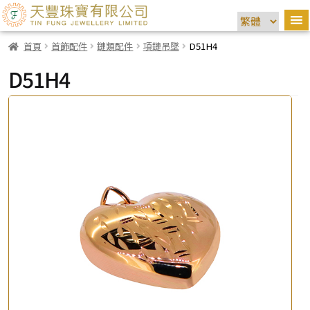
首頁
首飾配件
鏈類配件
項鏈吊墜
D51H4
D51H4