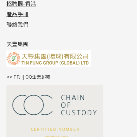
招聘欄-香港
記憶金屬系列
十字閃O鏈系列
珠類配件
車花片
戒指系列
千足金
梅花迫系列
調節珠系列
珠盤系列
各項證書
(2)
十字錘打鏈系列
動感車花片
空心耳環
記憶戒指
平臺迫系列
生圈扣系列
袖口鈕系列
無孔光身珠
產品手冊
相片集
(9)
側身車花鏈系列
鑲口戒指
空心车花管首饰链
拉簧珠珠手鏈
綫拍系列
龍蝦扣系列
焊片及鐳射綫
空心光身珠
展覽會資訊
(19)
聯絡我們
側身鏈系列
鑲口手鏈系列
空心手鐲系列
記憶鈦手鐲
美拍系列
鴨俐制系列
空心車花管
無孔批花珠
最新產品資訊
(14)
肖邦鏈系列
牛仔鏈
耳針系列
字印牌系列
其他
空心批花珠
產品發明及專利
(9)
雙十字鏈系列
耳環扣系列
字母吊墜
天豐集團
水波鏈系列
耳綫/耳鈎系列
相盒吊墜
蛇骨鏈系列
耳環爪頭
項鏈吊墜
鏈尾系列
耳環
生肖吊墜
盒子鏈系列
管扣系列
>> TFJ || QQ企業郵箱
嘴唇鏈系列
星座吊墜
竹節鏈系列
水泡扣
S車花鏈系列
珠扣
珍珠鏈系列
坦克鏈系列
滿天星鏈系列
*
你的名字
刀片鏈系列
方假繩鏈系列
公司名稱