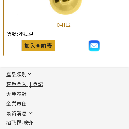
D-HL2
貨號:
不提供
加入查詢表
產品類別
新產品
客戶登入 || 登記
足金系列
天豐設計
機織鏈系列
足金配件
企業責任
首飾配件
珠仔鏈
鑲口類
镶口链
耳環類配件
最新消息
首飾系列
管狀網鏈
鏈類配件
四爪頭系列
卷迫系列
最新消息
招聘欄-廣州
貴金屬原料
十字車花鏈系列
其他類配件
六爪頭系列
手镯系列
螺絲迫系列
動感車花吊墜
公益活動
(6)