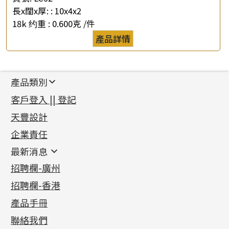
長x闊x厚: :
10x4x2
18k 约重 :
0.600克 /件
產品詳情
產品類別
新產品
客戶登入 || 登記
足金系列
天豐設計
機織鏈系列
足金配件
企業責任
首飾配件
珠仔鏈
鑲口類
镶口链
耳環類配件
最新消息
首飾系列
管狀網鏈
鏈類配件
四爪頭系列
卷迫系列
最新消息
招聘欄-廣州
貴金屬原料
十字車花鏈系列
其他類配件
六爪頭系列
手镯系列
螺絲迫系列
動感車花吊墜
公益活動
(6)
招聘欄-香港
記憶金屬系列
十字閃O鏈系列
珠類配件
車花片
戒指系列
千足金
梅花迫系列
調節珠系列
珠盤系列
各項證書
(2)
十字錘打鏈系列
動感車花片
空心耳環
記憶戒指
平臺迫系列
生圈扣系列
袖口鈕系列
無孔光身珠
產品手冊
相片集
(9)
側身車花鏈系列
鑲口戒指
空心车花管首饰链
拉簧珠珠手鏈
綫拍系列
龍蝦扣系列
焊片及鐳射綫
空心光身珠
展覽會資訊
(19)
聯絡我們
側身鏈系列
鑲口手鏈系列
空心手鐲系列
記憶鈦手鐲
美拍系列
鴨俐制系列
空心車花管
無孔批花珠
最新產品資訊
(14)