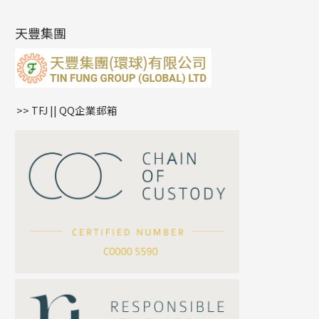
肖邦鏈系列
牛仔鏈
耳針系列
字印牌系列
其他
空心批花珠
產品發明及專利
(9)
雙十字鏈系列
耳環扣系列
字母吊墜
天豐集團
水波鏈系列
耳綫/耳鈎系列
相盒吊墜
蛇骨鏈系列
耳環爪頭
項鏈吊墜
鏈尾系列
耳環
生肖吊墜
盒子鏈系列
管扣系列
>> TFJ || QQ企業郵箱
嘴唇鏈系列
星座吊墜
竹節鏈系列
水泡扣
S車花鏈系列
珠扣
珍珠鏈系列
坦克鏈系列
滿天星鏈系列
*
你的名字
刀片鏈系列
方假繩鏈系列
公司名稱
心心鏈系列
*
e-mail