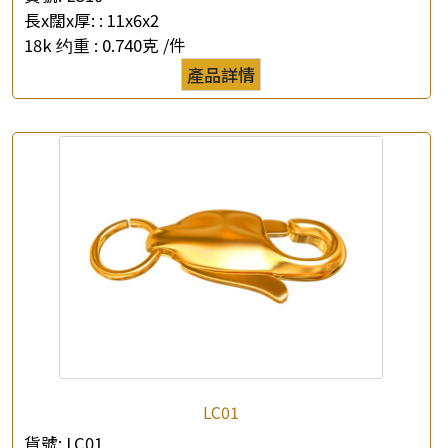
長x闊x厚: :
11x6x2
18k 约重 :
0.740克 /件
×
產品查詢
產品詳情
*
你的名字
公司名稱
*
e-mail
*
聯絡電話
查詢以下產品
LC01
貨號:
LC01