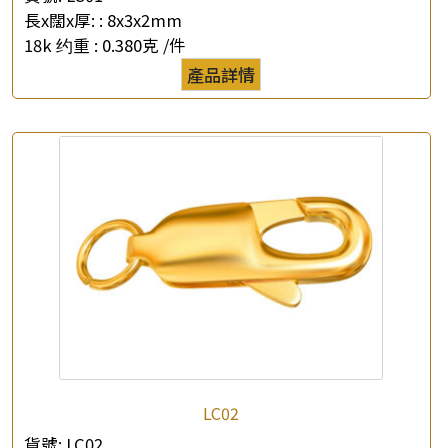
長x闊x厚: :
8x3x2mm
18k 约重 :
0.380克 /件
產品詳情
LC02
貨號:
LC02