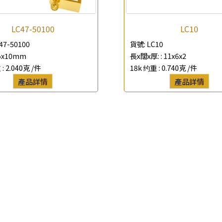
查詢以下產品
LC47-50100
LC10
47-50100
貨號:
LC10
5x10mm
長x闊x厚: :
11x6x2
 :
2.040克 /件
18k 约重 :
0.740克 /件
產品詳情
產品詳情