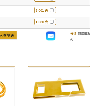
2.061 克
0
1.060 克
分類:
龍蝦扣系
入查詢表
列