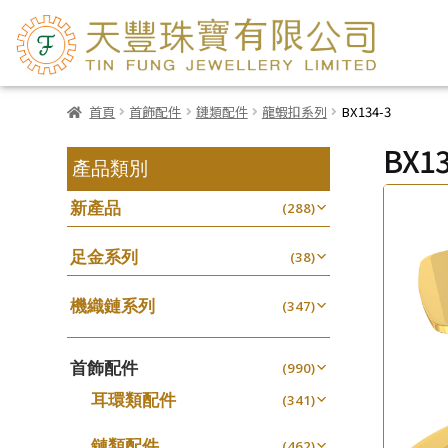
首頁
首飾配件
鏈類配件
龍蝦扣系列
BX134-3
BX13
產品類別
新產品
(288)
足金系列
(38)
機織鏈系列
(347)
珠仔鏈
(25)
首飾配件
镶口链
(990)
(61)
耳環類配件
管狀網鏈
(341)
(11)
卷迫系列
十字鏈系列
(13)
(56)
鏈類配件
(462)