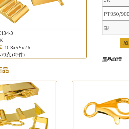
PT950/90
銀
134-3
8K
加
厚:
10.8x5.5x2.6
.570克
(每件)
×
產品查詢
產品詳情
商品
*
你的名字
公司名稱
*
e-mail
*
聯絡電話