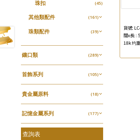
珠扣
(45)
珍珠鏈系列
(3)
坦克鏈系列
其他類配件
(9)
(161)
滿天星鏈系列
珠盤系列
(2)
貨號:
LC
(16)
珠類配件
(39)
闊x長: :
刀片鏈系列
袖口鈕系列
(4)
(7)
無孔光身珠
(7)
18k 约重
方假繩鏈系列
焊片及鐳射綫
(1)
(2)
空心光身珠
(5)
鑲口類
(289)
心心鏈系列
空心車花管
(6)
(19)
無孔批花珠
(5)
四爪頭系列
(20)
其他
(104)
空心批花珠
(22)
首飾系列
六爪頭系列
(105)
(41)
手镯系列
車花片
(8)
(35)
貴金屬原料
戒指系列
(18)
動感車花片
(8)
(20)
千足金
空心耳環
(18)
鑲口戒指
(27)
(16)
記憶金屬系列
(177)
空心车花管首饰链
鑲口手鏈系列
(15)
(146)
記憶戒指
(30)
空心手鐲系列
(8)
拉簧珠珠手鏈
查詢表
(53)
牛仔鏈
(37)