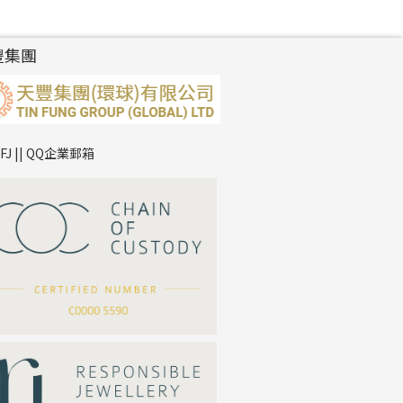
豐集團
TFJ || QQ企業郵箱
*
你的名字
公司名稱
*
e-mail
*
聯絡電話