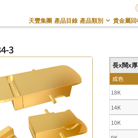
天豐集團
產品目錄
產品類別
貴金屬回
4-3
長x闊x厚 :
成色
18K
14K
10K
9K