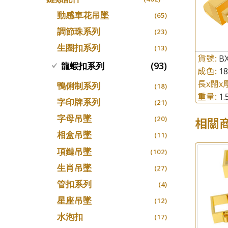
螺絲迫系列
十字車花鏈系列
(15)
(48)
動感車花吊墜
(65)
梅花迫系列
十字閃O鏈系列
(19)
(27)
調節珠系列
(23)
平臺迫系列
十字錘打鏈系列
(74)
(17)
生圈扣系列
(13)
綫拍系列
貨號:
側身車花鏈系列
BX
(42)
(8)
(93)
龍蝦扣系列
成色:
1
美拍系列
側身鏈系列
(16)
(9)
長x闊x
鴨俐制系列
(18)
耳針系列
肖邦鏈系列
(6)
(14)
重量:
1
字印牌系列
(21)
耳環扣系列
雙十字鏈系列
(29)
(4)
字母吊墜
相關
(20)
耳綫/耳鈎系列
水波鏈系列
(25)
(4)
相盒吊墜
(11)
耳環爪頭
蛇骨鏈系列
(29)
(6)
項鏈吊墜
(102)
耳環
鏈尾系列
(71)
(6)
生肖吊墜
(27)
盒子鏈系列
(6)
管扣系列
(4)
嘴唇鏈系列
(3)
星座吊墜
(12)
竹節鏈系列
(5)
水泡扣
(17)
S車花鏈系列
(1)