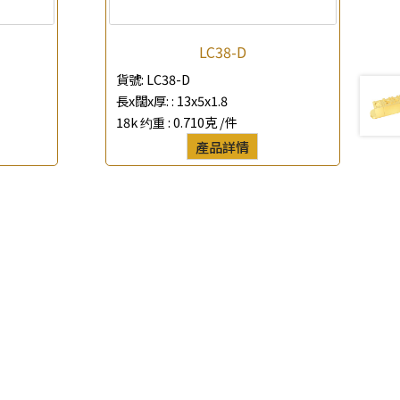
LC38-D
貨號:
LC38-D
長x闊x厚: :
13x5x1.8
18k 约重 :
0.710克 /件
產品詳情