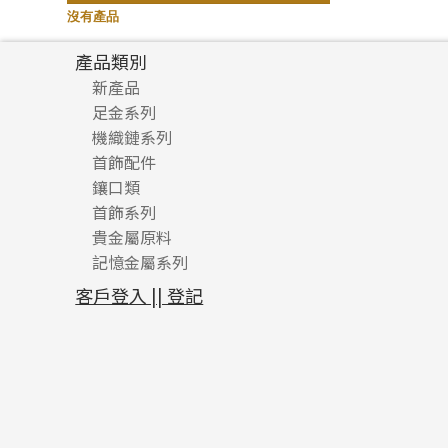
記憶鈦手鐲
(94)
沒有產品
產品類別
新產品
足金系列
機織鏈系列
足金配件
首飾配件
珠仔鏈
鑲口類
镶口链
耳環類配件
首飾系列
管狀網鏈
鏈類配件
四爪頭系列
卷迫系列
貴金屬原料
十字車花鏈系列
其他類配件
六爪頭系列
手镯系列
螺絲迫系列
動感車花吊墜
記憶金屬系列
十字閃O鏈系列
珠類配件
車花片
戒指系列
千足金
梅花迫系列
調節珠系列
珠盤系列
十字錘打鏈系列
動感車花片
空心耳環
記憶戒指
平臺迫系列
生圈扣系列
袖口鈕系列
無孔光身珠
客戶登入 || 登記
側身車花鏈系列
鑲口戒指
空心车花管首饰链
拉簧珠珠手鏈
綫拍系列
龍蝦扣系列
焊片及鐳射綫
空心光身珠
側身鏈系列
鑲口手鏈系列
空心手鐲系列
記憶鈦手鐲
美拍系列
鴨俐制系列
空心車花管
無孔批花珠
肖邦鏈系列
牛仔鏈
耳針系列
字印牌系列
其他
空心批花珠
雙十字鏈系列
耳環扣系列
字母吊墜
水波鏈系列
耳綫/耳鈎系列
相盒吊墜
蛇骨鏈系列
耳環爪頭
項鏈吊墜