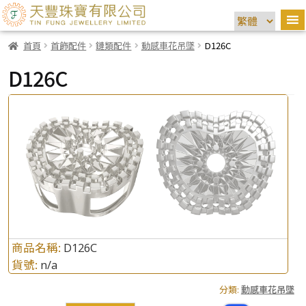
首頁
首飾配件
鏈類配件
動感車花吊墜
D126C
D126C
商品名稱:
D126C
貨號:
n/a
分類:
動感車花吊墜