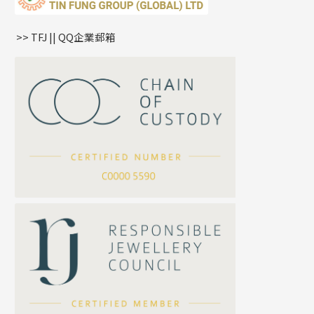
鏈尾系列
耳環
生肖吊墜
盒子鏈系列
管扣系列
>> TFJ || QQ企業郵箱
嘴唇鏈系列
星座吊墜
竹節鏈系列
水泡扣
S車花鏈系列
珠扣
珍珠鏈系列
坦克鏈系列
滿天星鏈系列
*
你的名字
刀片鏈系列
方假繩鏈系列
公司名稱
心心鏈系列
*
e-mail
*
聯絡電話