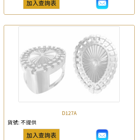
加入查詢表
×
產品查詢
*
你的名字
公司名稱
D127A
*
e-mail
貨號:
不提供
加入查詢表
*
聯絡電話