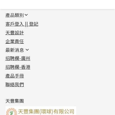
產品類別
新產品
客戶登入 || 登記
足金系列
天豐設計
機織鏈系列
足金配件
企業責任
首飾配件
珠仔鏈
鑲口類
镶口链
耳環類配件
最新消息
首飾系列
管狀網鏈
鏈類配件
四爪頭系列
卷迫系列
最新消息
招聘欄-廣州
貴金屬原料
十字車花鏈系列
其他類配件
六爪頭系列
手镯系列
螺絲迫系列
動感車花吊墜
公益活動
(6)
招聘欄-香港
記憶金屬系列
十字閃O鏈系列
珠類配件
車花片
戒指系列
千足金
梅花迫系列
調節珠系列
珠盤系列
各項證書
(2)
十字錘打鏈系列
動感車花片
空心耳環
記憶戒指
平臺迫系列
生圈扣系列
袖口鈕系列
無孔光身珠
產品手冊
相片集
(9)
側身車花鏈系列
鑲口戒指
空心车花管首饰链
拉簧珠珠手鏈
綫拍系列
龍蝦扣系列
焊片及鐳射綫
空心光身珠
展覽會資訊
(19)
聯絡我們
側身鏈系列
鑲口手鏈系列
空心手鐲系列
記憶鈦手鐲
美拍系列
鴨俐制系列
空心車花管
無孔批花珠
最新產品資訊
(14)
肖邦鏈系列
牛仔鏈
耳針系列
字印牌系列
其他
空心批花珠
產品發明及專利
(9)
雙十字鏈系列
耳環扣系列
字母吊墜
天豐集團
水波鏈系列
耳綫/耳鈎系列
相盒吊墜
蛇骨鏈系列
耳環爪頭
項鏈吊墜