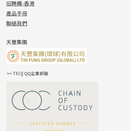
招聘欄-香港
記憶金屬系列
十字閃O鏈系列
珠類配件
車花片
戒指系列
千足金
梅花迫系列
調節珠系列
珠盤系列
各項證書
(2)
十字錘打鏈系列
動感車花片
空心耳環
記憶戒指
平臺迫系列
生圈扣系列
袖口鈕系列
無孔光身珠
產品手冊
相片集
(9)
側身車花鏈系列
鑲口戒指
空心车花管首饰链
拉簧珠珠手鏈
綫拍系列
龍蝦扣系列
焊片及鐳射綫
空心光身珠
展覽會資訊
(19)
聯絡我們
側身鏈系列
鑲口手鏈系列
空心手鐲系列
記憶鈦手鐲
美拍系列
鴨俐制系列
空心車花管
無孔批花珠
最新產品資訊
(14)
肖邦鏈系列
牛仔鏈
耳針系列
字印牌系列
其他
空心批花珠
產品發明及專利
(9)
雙十字鏈系列
耳環扣系列
字母吊墜
天豐集團
水波鏈系列
耳綫/耳鈎系列
相盒吊墜
蛇骨鏈系列
耳環爪頭
項鏈吊墜
鏈尾系列
耳環
生肖吊墜
盒子鏈系列
管扣系列
>> TFJ || QQ企業郵箱
嘴唇鏈系列
星座吊墜
竹節鏈系列
水泡扣
S車花鏈系列
珠扣
珍珠鏈系列
坦克鏈系列
滿天星鏈系列
*
你的名字
刀片鏈系列
方假繩鏈系列
公司名稱