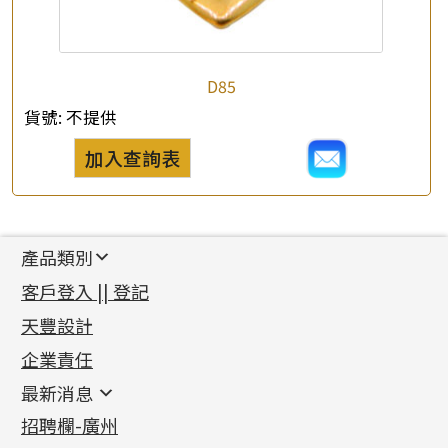
D85
貨號:
不提供
加入查詢表
產品類別
新產品
客戶登入 || 登記
足金系列
天豐設計
機織鏈系列
足金配件
企業責任
首飾配件
珠仔鏈
鑲口類
镶口链
耳環類配件
最新消息
首飾系列
管狀網鏈
鏈類配件
四爪頭系列
卷迫系列
最新消息
招聘欄-廣州
貴金屬原料
十字車花鏈系列
其他類配件
六爪頭系列
手镯系列
螺絲迫系列
動感車花吊墜
公益活動
(6)