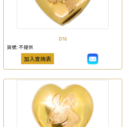
D76
貨號:
不提供
加入查詢表
×
產品查詢
*
你的名字
公司名稱