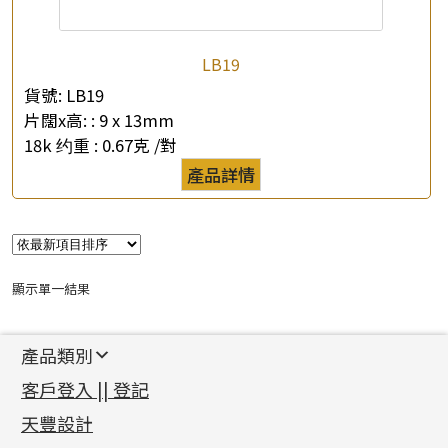
LB19
貨號:
LB19
片闊x高: :
9 x 13mm
18k 约重 :
0.67克 /對
×
產品查詢
產品詳情
*
你的名字
公司名稱
顯示單一結果
*
e-mail
產品類別
*
聯絡電話
新產品
客戶登入 || 登記
足金系列
查詢以下產品
天豐設計
機織鏈系列
足金配件