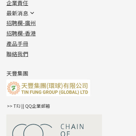
企業責任
首飾配件
珠仔鏈
鑲口類
镶口链
耳環類配件
最新消息
首飾系列
管狀網鏈
鏈類配件
四爪頭系列
卷迫系列
最新消息
招聘欄-廣州
貴金屬原料
十字車花鏈系列
其他類配件
六爪頭系列
手镯系列
螺絲迫系列
動感車花吊墜
公益活動
(6)
招聘欄-香港
記憶金屬系列
十字閃O鏈系列
珠類配件
車花片
戒指系列
千足金
梅花迫系列
調節珠系列
珠盤系列
各項證書
(2)
十字錘打鏈系列
動感車花片
空心耳環
記憶戒指
平臺迫系列
生圈扣系列
袖口鈕系列
無孔光身珠
產品手冊
相片集
(9)
側身車花鏈系列
鑲口戒指
空心车花管首饰链
拉簧珠珠手鏈
綫拍系列
龍蝦扣系列
焊片及鐳射綫
空心光身珠
展覽會資訊
(19)
聯絡我們
側身鏈系列
鑲口手鏈系列
空心手鐲系列
記憶鈦手鐲
美拍系列
鴨俐制系列
空心車花管
無孔批花珠
最新產品資訊
(14)
肖邦鏈系列
牛仔鏈
耳針系列
字印牌系列
其他
空心批花珠
產品發明及專利
(9)
雙十字鏈系列
耳環扣系列
字母吊墜
天豐集團
水波鏈系列
耳綫/耳鈎系列
相盒吊墜
蛇骨鏈系列
耳環爪頭
項鏈吊墜
鏈尾系列
耳環
生肖吊墜
盒子鏈系列
管扣系列
>> TFJ || QQ企業郵箱
嘴唇鏈系列
星座吊墜
竹節鏈系列
水泡扣
S車花鏈系列
珠扣
珍珠鏈系列