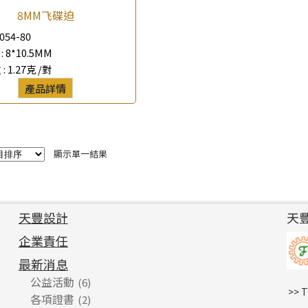
8MM飞碟迫
*
e-mail
054-80
:
8*10.5MM
*
聯絡電話
 :
1.27克 /對
產品詳情
查詢以下產品
顯示單一結果
天豐設計
天
企業責任
最新消息
公益活動
(6)
>> 
各項證書
(2)