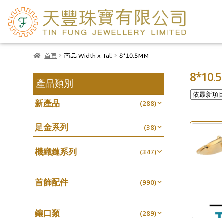
首頁
商品 Width x Tall
8*10.5MM
8*10.
產品類別
新產品
(288)
足金系列
(38)
機織鏈系列
(347)
珠仔鏈
(25)
首飾配件
镶口链
(990)
(61)
耳環類配件
管狀網鏈
(341)
(11)
鑲口類
卷迫系列
(289)
十字鏈系列
(13)
(56)
鏈類配件
(462)