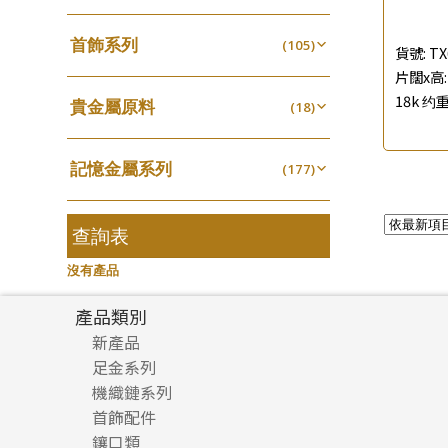
四爪頭系列
螺絲迫系列
(20)
十字車花鏈系列
(15)
(48)
動感車花吊墜
(65)
其他類配件
首飾系列
(161)
六爪頭系列
(105)
梅花迫系列
(41)
十字閃O鏈系列
(19)
(27)
貨號:
TX
調節珠系列
(23)
珠盤系列
手镯系列
(16)
片闊x高: 
車花片
(8)
平臺迫系列
(35)
十字錘打鏈系列
(74)
(17)
珠類配件
(39)
生圈扣系列
(13)
18k 约重
貴金屬原料
袖口鈕系列
戒指系列
(18)
(7)
動感車花片
(8)
綫拍系列
(20)
側身車花鏈系列
(42)
(8)
無孔光身珠
(7)
龍蝦扣系列
(93)
千足金
焊片及鐳射綫
空心耳環
(18)
(2)
鑲口戒指
(27)
美拍系列
(16)
側身鏈系列
(16)
(9)
空心光身珠
(5)
鴨俐制系列
(18)
記憶金屬系列
空心車花管
(177)
空心车花管首饰链
(19)
鑲口手鏈系列
(15)
耳針系列
(146)
肖邦鏈系列
(6)
(14)
無孔批花珠
(5)
字印牌系列
(21)
記憶戒指
其他
(30)
空心手鐲系列
(104)
(8)
耳環扣系列
雙十字鏈系列
(29)
(4)
空心批花珠
(22)
字母吊墜
(20)
拉簧珠珠手鏈
查詢表
(53)
牛仔鏈
(37)
耳綫/耳鈎系列
水波鏈系列
(25)
(4)
相盒吊墜
(11)
記憶鈦手鐲
(94)
沒有產品
耳環爪頭
蛇骨鏈系列
(29)
(6)
項鏈吊墜
(102)
耳環
鏈尾系列
(71)
(6)
產品類別
生肖吊墜
(27)
盒子鏈系列
新產品
(6)
管扣系列
(4)
足金系列
嘴唇鏈系列
(3)
星座吊墜
(12)
機織鏈系列
足金配件
竹節鏈系列
(5)
水泡扣
首飾配件
珠仔鏈
(17)
S車花鏈系列
(1)
鑲口類
镶口链
耳環類配件
珠扣
(45)