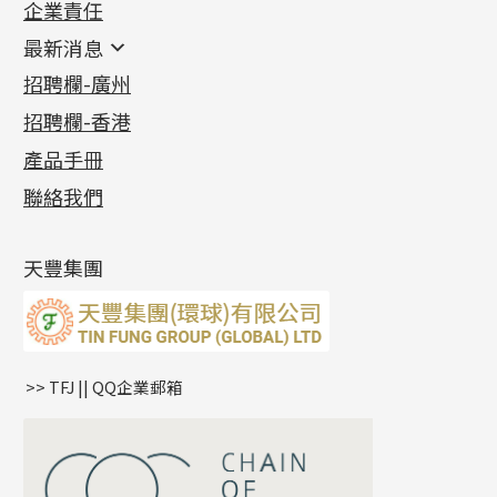
企業責任
首飾配件
珠仔鏈
鑲口類
镶口链
耳環類配件
最新消息
首飾系列
管狀網鏈
鏈類配件
四爪頭系列
卷迫系列
最新消息
招聘欄-廣州
貴金屬原料
十字車花鏈系列
其他類配件
六爪頭系列
手镯系列
螺絲迫系列
動感車花吊墜
公益活動
(6)
招聘欄-香港
記憶金屬系列
十字閃O鏈系列
珠類配件
車花片
戒指系列
千足金
梅花迫系列
調節珠系列
珠盤系列
各項證書
(2)
十字錘打鏈系列
動感車花片
空心耳環
記憶戒指
平臺迫系列
生圈扣系列
袖口鈕系列
無孔光身珠
產品手冊
相片集
(9)
側身車花鏈系列
鑲口戒指
空心车花管首饰链
拉簧珠珠手鏈
綫拍系列
龍蝦扣系列
焊片及鐳射綫
空心光身珠
展覽會資訊
(19)
聯絡我們
側身鏈系列
鑲口手鏈系列
空心手鐲系列
記憶鈦手鐲
美拍系列
鴨俐制系列
空心車花管
無孔批花珠
最新產品資訊
(14)
肖邦鏈系列
牛仔鏈
耳針系列
字印牌系列
其他
空心批花珠
產品發明及專利
(9)
雙十字鏈系列
耳環扣系列
字母吊墜
天豐集團
水波鏈系列
耳綫/耳鈎系列
相盒吊墜
蛇骨鏈系列
耳環爪頭
項鏈吊墜
鏈尾系列
耳環
生肖吊墜
盒子鏈系列
管扣系列
>> TFJ || QQ企業郵箱
嘴唇鏈系列
星座吊墜
竹節鏈系列
水泡扣
S車花鏈系列
珠扣
珍珠鏈系列