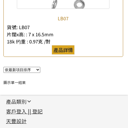
LB07
貨號:
LB07
片闊x高: :
7 x 16.5mm
18k 约重 :
0.97克 /對
×
產品查詢
產品詳情
*
你的名字
公司名稱
顯示單一結果
*
e-mail
產品類別
*
聯絡電話
新產品
客戶登入 || 登記
足金系列
查詢以下產品
天豐設計
機織鏈系列
足金配件