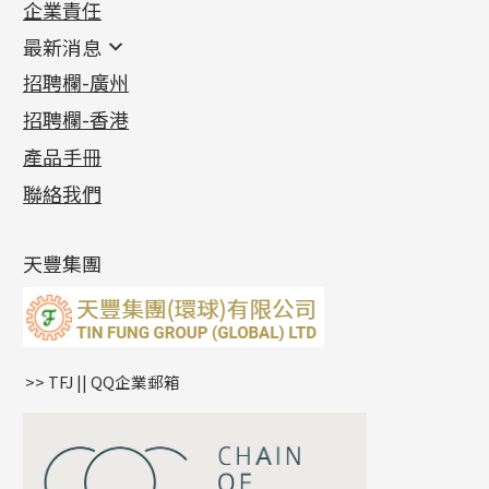
企業責任
首飾配件
珠仔鏈
鑲口類
镶口链
耳環類配件
最新消息
首飾系列
管狀網鏈
鏈類配件
四爪頭系列
卷迫系列
最新消息
招聘欄-廣州
貴金屬原料
十字車花鏈系列
其他類配件
六爪頭系列
手镯系列
螺絲迫系列
動感車花吊墜
公益活動
(6)
招聘欄-香港
記憶金屬系列
十字閃O鏈系列
珠類配件
車花片
戒指系列
千足金
梅花迫系列
調節珠系列
珠盤系列
各項證書
(2)
十字錘打鏈系列
動感車花片
空心耳環
記憶戒指
平臺迫系列
生圈扣系列
袖口鈕系列
無孔光身珠
產品手冊
相片集
(9)
側身車花鏈系列
鑲口戒指
空心车花管首饰链
拉簧珠珠手鏈
綫拍系列
龍蝦扣系列
焊片及鐳射綫
空心光身珠
展覽會資訊
(19)
聯絡我們
側身鏈系列
鑲口手鏈系列
空心手鐲系列
記憶鈦手鐲
美拍系列
鴨俐制系列
空心車花管
無孔批花珠
最新產品資訊
(14)
肖邦鏈系列
牛仔鏈
耳針系列
字印牌系列
其他
空心批花珠
產品發明及專利
(9)
雙十字鏈系列
耳環扣系列
字母吊墜
天豐集團
水波鏈系列
耳綫/耳鈎系列
相盒吊墜
蛇骨鏈系列
耳環爪頭
項鏈吊墜
鏈尾系列
耳環
生肖吊墜
盒子鏈系列
管扣系列
>> TFJ || QQ企業郵箱
嘴唇鏈系列
星座吊墜
竹節鏈系列
水泡扣
S車花鏈系列
珠扣
珍珠鏈系列