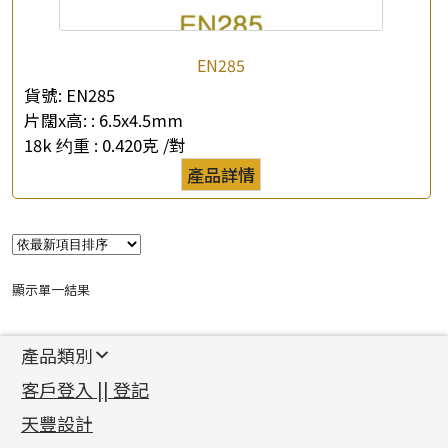
公司名稱
EN285
*
e-mail
貨號:
EN285
片闊x高: :
6.5x4.5mm
*
聯絡電話
18k 约重 :
0.420克 /對
產品詳情
查詢以下產品
顯示單一結果
產品類別
新產品
客戶登入 || 登記
足金系列
天豐設計
機織鏈系列
足金配件