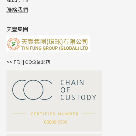
側身車花鏈系列
鑲口戒指
空心车花管首饰链
拉簧珠珠手鏈
綫拍系列
龍蝦扣系列
焊片及鐳射綫
空心光身珠
展覽會資訊
(19)
聯絡我們
側身鏈系列
鑲口手鏈系列
空心手鐲系列
記憶鈦手鐲
美拍系列
鴨俐制系列
空心車花管
無孔批花珠
最新產品資訊
(14)
肖邦鏈系列
牛仔鏈
耳針系列
字印牌系列
其他
空心批花珠
產品發明及專利
(9)
雙十字鏈系列
耳環扣系列
字母吊墜
天豐集團
水波鏈系列
耳綫/耳鈎系列
相盒吊墜
蛇骨鏈系列
耳環爪頭
項鏈吊墜
鏈尾系列
耳環
生肖吊墜
盒子鏈系列
管扣系列
>> TFJ || QQ企業郵箱
嘴唇鏈系列
星座吊墜
竹節鏈系列
水泡扣
S車花鏈系列
珠扣
珍珠鏈系列
坦克鏈系列
滿天星鏈系列
*
你的名字
刀片鏈系列
方假繩鏈系列
公司名稱
心心鏈系列