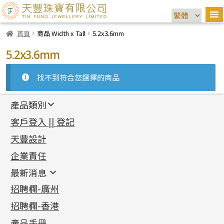
首頁
商品 Width x Tall
5.2x3.6mm
5.2x3.6mm
找不到符合您選擇的商品
產品類別
新產品
客戶登入 || 登記
足金系列
天豐設計
機織鏈系列
足金配件
企業責任
首飾配件
珠仔鏈
鑲口類
镶口链
耳環類配件
最新消息
首飾系列
管狀網鏈
鏈類配件
四爪頭系列
卷迫系列
最新消息
招聘欄-廣州
貴金屬原料
十字車花鏈系列
其他類配件
六爪頭系列
手镯系列
螺絲迫系列
動感車花吊墜
公益活動
(6)
招聘欄-香港
記憶金屬系列
十字閃O鏈系列
珠類配件
車花片
戒指系列
千足金
梅花迫系列
調節珠系列
珠盤系列
各項證書
(2)
十字錘打鏈系列
動感車花片
空心耳環
記憶戒指
平臺迫系列
生圈扣系列
袖口鈕系列
無孔光身珠
產品手冊
相片集
(9)