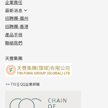
企業責任
首飾配件
珠仔鏈
鑲口類
镶口链
耳環類配件
最新消息
首飾系列
管狀網鏈
鏈類配件
四爪頭系列
卷迫系列
最新消息
招聘欄-廣州
貴金屬原料
十字車花鏈系列
其他類配件
六爪頭系列
手镯系列
螺絲迫系列
動感車花吊墜
公益活動
(6)
招聘欄-香港
記憶金屬系列
十字閃O鏈系列
珠類配件
車花片
戒指系列
千足金
梅花迫系列
調節珠系列
珠盤系列
各項證書
(2)
十字錘打鏈系列
動感車花片
空心耳環
記憶戒指
平臺迫系列
生圈扣系列
袖口鈕系列
無孔光身珠
產品手冊
相片集
(9)
側身車花鏈系列
鑲口戒指
空心车花管首饰链
拉簧珠珠手鏈
綫拍系列
龍蝦扣系列
焊片及鐳射綫
空心光身珠
展覽會資訊
(19)
聯絡我們
側身鏈系列
鑲口手鏈系列
空心手鐲系列
記憶鈦手鐲
美拍系列
鴨俐制系列
空心車花管
無孔批花珠
最新產品資訊
(14)
肖邦鏈系列
牛仔鏈
耳針系列
字印牌系列
其他
空心批花珠
產品發明及專利
(9)
雙十字鏈系列
耳環扣系列
字母吊墜
天豐集團
水波鏈系列
耳綫/耳鈎系列
相盒吊墜
蛇骨鏈系列
耳環爪頭
項鏈吊墜
鏈尾系列
耳環
生肖吊墜
盒子鏈系列
管扣系列
>> TFJ || QQ企業郵箱
嘴唇鏈系列
星座吊墜
竹節鏈系列
水泡扣
S車花鏈系列
珠扣
珍珠鏈系列