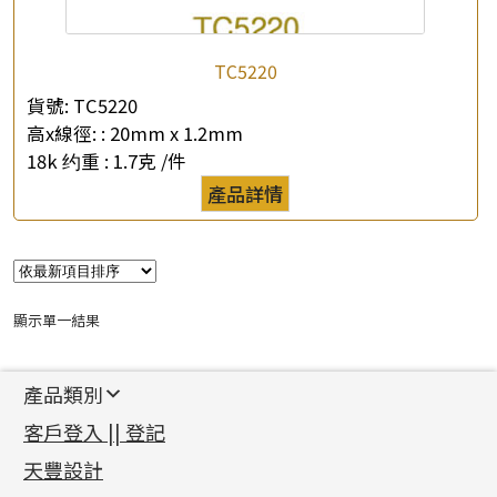
TC5220
貨號:
TC5220
高x線徑: :
20mm x 1.2mm
18k 约重 :
1.7克 /件
×
產品查詢
產品詳情
*
你的名字
公司名稱
顯示單一結果
*
e-mail
產品類別
*
聯絡電話
新產品
客戶登入 || 登記
足金系列
查詢以下產品
天豐設計
機織鏈系列
足金配件