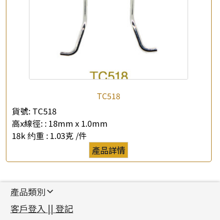
TC518
貨號:
TC518
高x線徑: :
18mm x 1.0mm
18k 约重 :
1.03克 /件
產品詳情
產品類別
新產品
客戶登入 || 登記
足金系列