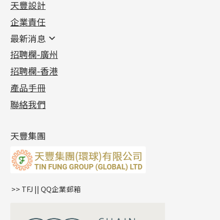
天豐設計
機織鏈系列
足金配件
企業責任
首飾配件
珠仔鏈
鑲口類
镶口链
耳環類配件
最新消息
首飾系列
管狀網鏈
鏈類配件
四爪頭系列
卷迫系列
最新消息
招聘欄-廣州
貴金屬原料
十字車花鏈系列
其他類配件
六爪頭系列
手镯系列
螺絲迫系列
動感車花吊墜
公益活動
(6)
招聘欄-香港
記憶金屬系列
十字閃O鏈系列
珠類配件
車花片
戒指系列
千足金
梅花迫系列
調節珠系列
珠盤系列
各項證書
(2)
十字錘打鏈系列
動感車花片
空心耳環
記憶戒指
平臺迫系列
生圈扣系列
袖口鈕系列
無孔光身珠
產品手冊
相片集
(9)
側身車花鏈系列
鑲口戒指
空心车花管首饰链
拉簧珠珠手鏈
綫拍系列
龍蝦扣系列
焊片及鐳射綫
空心光身珠
展覽會資訊
(19)
聯絡我們
側身鏈系列
鑲口手鏈系列
空心手鐲系列
記憶鈦手鐲
美拍系列
鴨俐制系列
空心車花管
無孔批花珠
最新產品資訊
(14)
肖邦鏈系列
牛仔鏈
耳針系列
字印牌系列
其他
空心批花珠
產品發明及專利
(9)
雙十字鏈系列
耳環扣系列
字母吊墜
天豐集團
水波鏈系列
耳綫/耳鈎系列
相盒吊墜
蛇骨鏈系列
耳環爪頭
項鏈吊墜
鏈尾系列
耳環
生肖吊墜
盒子鏈系列
管扣系列
>> TFJ || QQ企業郵箱
嘴唇鏈系列
星座吊墜
竹節鏈系列
水泡扣
S車花鏈系列
珠扣