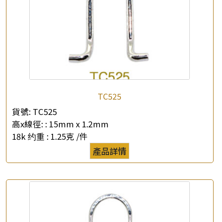
×
產品查詢
TC525
*
你的名字
貨號:
TC525
高x線徑: :
15mm x 1.2mm
公司名稱
18k 约重 :
1.25克 /件
產品詳情
*
e-mail
*
聯絡電話
查詢以下產品