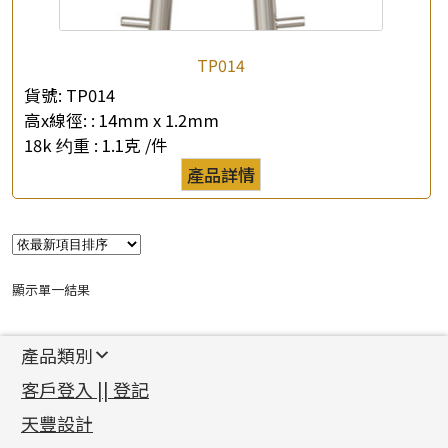
公司名稱
TP014
*
e-mail
貨號:
TP014
高x線徑: :
14mm x 1.2mm
*
聯絡電話
18k 约重 :
1.1克 /件
產品詳情
查詢以下產品
顯示單一結果
產品類別
新產品
客戶登入 || 登記
足金系列
天豐設計
機織鏈系列
足金配件