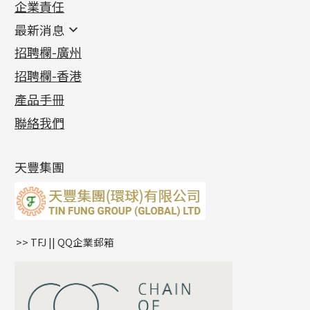
企業責任
首飾配件
珠仔鏈
鑲口類
镶口链
耳環類配件
最新消息
首飾系列
管狀網鏈
鏈類配件
四爪頭系列
卷迫系列
最新消息
招聘欄-廣州
貴金屬原料
十字車花鏈系列
其他類配件
六爪頭系列
手镯系列
螺絲迫系列
動感車花吊墜
公益活動
(6)
招聘欄-香港
記憶金屬系列
十字閃O鏈系列
珠類配件
車花片
戒指系列
千足金
梅花迫系列
調節珠系列
珠盤系列
各項證書
(2)
十字錘打鏈系列
動感車花片
空心耳環
記憶戒指
平臺迫系列
生圈扣系列
袖口鈕系列
無孔光身珠
產品手冊
相片集
(9)
側身車花鏈系列
鑲口戒指
空心车花管首饰链
拉簧珠珠手鏈
綫拍系列
龍蝦扣系列
焊片及鐳射綫
空心光身珠
展覽會資訊
(19)
聯絡我們
側身鏈系列
鑲口手鏈系列
空心手鐲系列
記憶鈦手鐲
美拍系列
鴨俐制系列
空心車花管
無孔批花珠
最新產品資訊
(14)
肖邦鏈系列
牛仔鏈
耳針系列
字印牌系列
其他
空心批花珠
產品發明及專利
(9)
雙十字鏈系列
耳環扣系列
字母吊墜
天豐集團
水波鏈系列
耳綫/耳鈎系列
相盒吊墜
蛇骨鏈系列
耳環爪頭
項鏈吊墜
鏈尾系列
耳環
生肖吊墜
盒子鏈系列
管扣系列
>> TFJ || QQ企業郵箱
嘴唇鏈系列
星座吊墜
竹節鏈系列
水泡扣
S車花鏈系列
珠扣
珍珠鏈系列