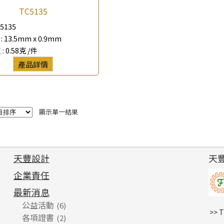
TC5135
*
e-mail
5135
:
13.5mm x 0.9mm
*
聯絡電話
 :
0.58克 /件
產品詳情
查詢以下產品
顯示單一結果
天豐設計
天
企業責任
最新消息
公益活動
(6)
>> 
各項證書
(2)