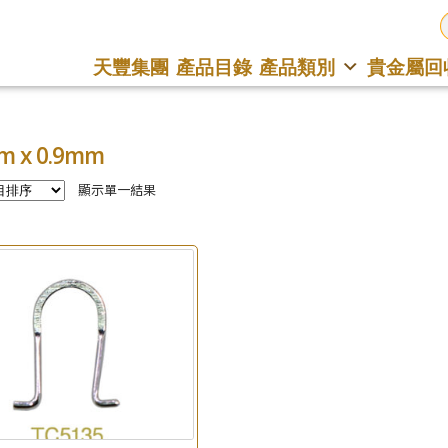
天豐集團
產品目錄
產品類別
貴金屬回
m x 0.9mm
顯示單一結果
×
產品查詢
*
你的名字
公司名稱