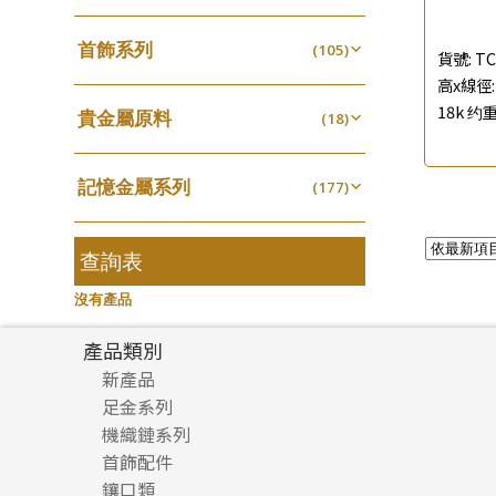
四爪頭系列
螺絲迫系列
(20)
十字車花鏈系列
(15)
(48)
動感車花吊墜
(65)
其他類配件
首飾系列
(161)
六爪頭系列
(105)
梅花迫系列
(41)
十字閃O鏈系列
(19)
(27)
貨號:
TC
調節珠系列
(23)
珠盤系列
手镯系列
(16)
高x線徑: 
車花片
(8)
平臺迫系列
(35)
十字錘打鏈系列
(74)
(17)
珠類配件
(39)
生圈扣系列
(13)
18k 约重
貴金屬原料
袖口鈕系列
戒指系列
(18)
(7)
動感車花片
(8)
綫拍系列
(20)
側身車花鏈系列
(42)
(8)
無孔光身珠
(7)
龍蝦扣系列
(93)
千足金
焊片及鐳射綫
空心耳環
(18)
(2)
鑲口戒指
(27)
美拍系列
(16)
側身鏈系列
(16)
(9)
空心光身珠
(5)
鴨俐制系列
(18)
記憶金屬系列
空心車花管
(177)
空心车花管首饰链
(19)
鑲口手鏈系列
(15)
耳針系列
(146)
肖邦鏈系列
(6)
(14)
無孔批花珠
(5)
字印牌系列
(21)
記憶戒指
其他
(30)
空心手鐲系列
(104)
(8)
耳環扣系列
雙十字鏈系列
(29)
(4)
空心批花珠
(22)
字母吊墜
(20)
拉簧珠珠手鏈
查詢表
(53)
牛仔鏈
(37)
耳綫/耳鈎系列
水波鏈系列
(25)
(4)
相盒吊墜
(11)
記憶鈦手鐲
(94)
沒有產品
耳環爪頭
蛇骨鏈系列
(29)
(6)
項鏈吊墜
(102)
耳環
鏈尾系列
(71)
(6)
產品類別
生肖吊墜
(27)
盒子鏈系列
新產品
(6)
管扣系列
(4)
足金系列
嘴唇鏈系列
(3)
星座吊墜
(12)
機織鏈系列
足金配件
竹節鏈系列
(5)
水泡扣
首飾配件
珠仔鏈
(17)
S車花鏈系列
(1)
鑲口類
镶口链
耳環類配件
珠扣
(45)