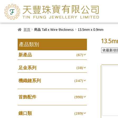
首頁
商品 Tall x Wire thickness
13.5mm x 0.9mm
13.5m
產品類別
新產品
(67)
足金系列
(38)
機織鏈系列
(347)
珠仔鏈
(25)
首飾配件
镶口链
(990)
(61)
耳環類配件
管狀網鏈
(341)
(11)
鑲口類
卷迫系列
(289)
十字鏈系列
(13)
(56)
鏈類配件
(462)