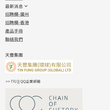
鑲口類
镶口链
耳環類配件
最新消息
首飾系列
管狀網鏈
鏈類配件
四爪頭系列
卷迫系列
最新消息
招聘欄-廣州
貴金屬原料
十字車花鏈系列
其他類配件
六爪頭系列
手镯系列
螺絲迫系列
動感車花吊墜
公益活動
(6)
招聘欄-香港
記憶金屬系列
十字閃O鏈系列
珠類配件
車花片
戒指系列
千足金
梅花迫系列
調節珠系列
珠盤系列
各項證書
(2)
十字錘打鏈系列
動感車花片
空心耳環
記憶戒指
平臺迫系列
生圈扣系列
袖口鈕系列
無孔光身珠
產品手冊
相片集
(9)
側身車花鏈系列
鑲口戒指
空心车花管首饰链
拉簧珠珠手鏈
綫拍系列
龍蝦扣系列
焊片及鐳射綫
空心光身珠
展覽會資訊
(19)
聯絡我們
側身鏈系列
鑲口手鏈系列
空心手鐲系列
記憶鈦手鐲
美拍系列
鴨俐制系列
空心車花管
無孔批花珠
最新產品資訊
(14)
肖邦鏈系列
牛仔鏈
耳針系列
字印牌系列
其他
空心批花珠
產品發明及專利
(9)
雙十字鏈系列
耳環扣系列
字母吊墜
天豐集團
水波鏈系列
耳綫/耳鈎系列
相盒吊墜
蛇骨鏈系列
耳環爪頭
項鏈吊墜
鏈尾系列
耳環
生肖吊墜
盒子鏈系列
管扣系列
>> TFJ || QQ企業郵箱
嘴唇鏈系列
星座吊墜
竹節鏈系列
水泡扣
S車花鏈系列
珠扣
珍珠鏈系列
坦克鏈系列