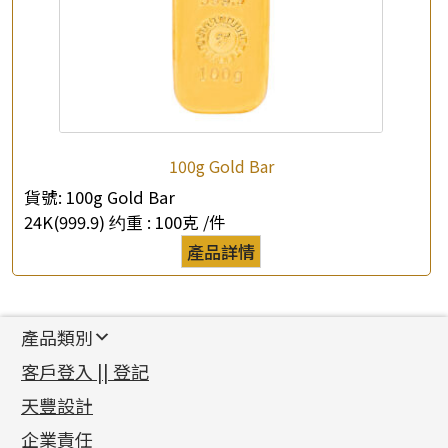
100g Gold Bar
貨號:
100g Gold Bar
24K(999.9) 约重 :
100克 /件
產品詳情
產品類別
新產品
客戶登入 || 登記
足金系列
天豐設計
機織鏈系列
足金配件
企業責任
首飾配件
珠仔鏈