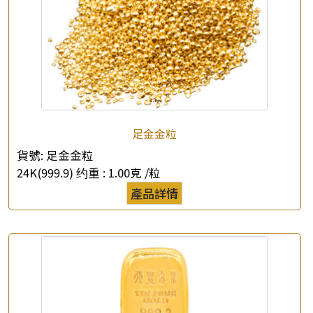
公司名稱
*
e-mail
*
聯絡電話
查詢以下產品
足金金粒
貨號:
足金金粒
24K(999.9) 约重 :
1.00克 /粒
產品詳情