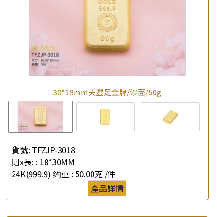
30*18mm天豐足金牌/沙面/50g
貨號:
TFZJP-3018
闊x長: :
18*30MM
24K(999.9) 约重 :
50.00克 /件
產品詳情
×
產品查詢