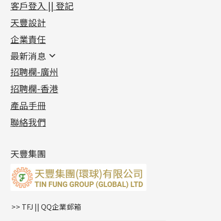
新產品
客戶登入 || 登記
足金系列
天豐設計
機織鏈系列
足金配件
企業責任
首飾配件
珠仔鏈
鑲口類
镶口链
耳環類配件
最新消息
首飾系列
管狀網鏈
鏈類配件
四爪頭系列
卷迫系列
最新消息
招聘欄-廣州
貴金屬原料
十字車花鏈系列
其他類配件
六爪頭系列
手镯系列
螺絲迫系列
動感車花吊墜
公益活動
(6)
招聘欄-香港
記憶金屬系列
十字閃O鏈系列
珠類配件
車花片
戒指系列
千足金
梅花迫系列
調節珠系列
珠盤系列
各項證書
(2)
十字錘打鏈系列
動感車花片
空心耳環
記憶戒指
平臺迫系列
生圈扣系列
袖口鈕系列
無孔光身珠
產品手冊
相片集
(9)
側身車花鏈系列
鑲口戒指
空心车花管首饰链
拉簧珠珠手鏈
綫拍系列
龍蝦扣系列
焊片及鐳射綫
空心光身珠
展覽會資訊
(19)
聯絡我們
側身鏈系列
鑲口手鏈系列
空心手鐲系列
記憶鈦手鐲
美拍系列
鴨俐制系列
空心車花管
無孔批花珠
最新產品資訊
(14)
肖邦鏈系列
牛仔鏈
耳針系列
字印牌系列
其他
空心批花珠
產品發明及專利
(9)
雙十字鏈系列
耳環扣系列
字母吊墜
天豐集團
水波鏈系列
耳綫/耳鈎系列
相盒吊墜
蛇骨鏈系列
耳環爪頭
項鏈吊墜
鏈尾系列
耳環
生肖吊墜
盒子鏈系列
管扣系列
>> TFJ || QQ企業郵箱
嘴唇鏈系列
星座吊墜