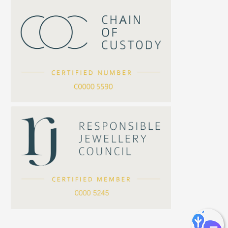
竹節鏈系列
水泡扣
S車花鏈系列
珠扣
珍珠鏈系列
坦克鏈系列
滿天星鏈系列
*
你的名字
刀片鏈系列
方假繩鏈系列
公司名稱
心心鏈系列
*
e-mail
*
聯絡電話