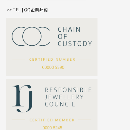
盒子鏈系列
管扣系列
>> TFJ || QQ企業郵箱
嘴唇鏈系列
星座吊墜
竹節鏈系列
水泡扣
S車花鏈系列
珠扣
珍珠鏈系列
坦克鏈系列
滿天星鏈系列
*
你的名字
刀片鏈系列
方假繩鏈系列
公司名稱
心心鏈系列
*
e-mail
*
聯絡電話