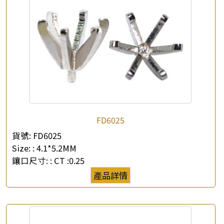
×
產品查詢
FD6025
*
你的名字
貨號:
FD6025
Size: :
4.1*5.2MM
公司名稱
鑲口尺寸: :
CT :0.25
產品詳情
*
e-mail
*
聯絡電話