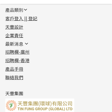
產品類別
新產品
客戶登入 || 登記
足金系列
天豐設計
機織鏈系列
足金配件
企業責任
首飾配件
珠仔鏈
鑲口類
镶口链
耳環類配件
最新消息
首飾系列
管狀網鏈
鏈類配件
四爪頭系列
卷迫系列
最新消息
招聘欄-廣州
貴金屬原料
十字車花鏈系列
其他類配件
六爪頭系列
手镯系列
螺絲迫系列
動感車花吊墜
公益活動
(6)
招聘欄-香港
記憶金屬系列
十字閃O鏈系列
珠類配件
車花片
戒指系列
千足金
梅花迫系列
調節珠系列
珠盤系列
各項證書
(2)
十字錘打鏈系列
動感車花片
空心耳環
記憶戒指
平臺迫系列
生圈扣系列
袖口鈕系列
無孔光身珠
產品手冊
相片集
(9)
側身車花鏈系列
鑲口戒指
空心车花管首饰链
拉簧珠珠手鏈
綫拍系列
龍蝦扣系列
焊片及鐳射綫
空心光身珠
展覽會資訊
(19)
聯絡我們
側身鏈系列
鑲口手鏈系列
空心手鐲系列
記憶鈦手鐲
美拍系列
鴨俐制系列
空心車花管
無孔批花珠
最新產品資訊
(14)
肖邦鏈系列
牛仔鏈
耳針系列
字印牌系列
其他
空心批花珠
產品發明及專利
(9)
雙十字鏈系列
耳環扣系列
字母吊墜
天豐集團
水波鏈系列
耳綫/耳鈎系列
相盒吊墜
蛇骨鏈系列
耳環爪頭
項鏈吊墜
鏈尾系列
耳環
生肖吊墜