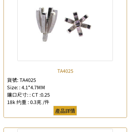
×
產品查詢
TA4025
貨號:
TA4025
*
你的名字
Size: :
4.1*4.7MM
鑲口尺寸: :
CT :0.25
公司名稱
18k 约重 :
0.3克 /件
產品詳情
*
e-mail
*
聯絡電話