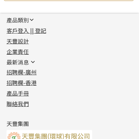
產品類別
新產品
客戶登入 || 登記
足金系列
天豐設計
機織鏈系列
足金配件
企業責任
首飾配件
珠仔鏈
鑲口類
镶口链
耳環類配件
最新消息
首飾系列
管狀網鏈
鏈類配件
四爪頭系列
卷迫系列
最新消息
招聘欄-廣州
貴金屬原料
十字車花鏈系列
其他類配件
六爪頭系列
手镯系列
螺絲迫系列
動感車花吊墜
公益活動
(6)
招聘欄-香港
記憶金屬系列
十字閃O鏈系列
珠類配件
車花片
戒指系列
千足金
梅花迫系列
調節珠系列
珠盤系列
各項證書
(2)
十字錘打鏈系列
動感車花片
空心耳環
記憶戒指
平臺迫系列
生圈扣系列
袖口鈕系列
無孔光身珠
產品手冊
相片集
(9)
側身車花鏈系列
鑲口戒指
空心车花管首饰链
拉簧珠珠手鏈
綫拍系列
龍蝦扣系列
焊片及鐳射綫
空心光身珠
展覽會資訊
(19)
聯絡我們
側身鏈系列
鑲口手鏈系列
空心手鐲系列
記憶鈦手鐲
美拍系列
鴨俐制系列
空心車花管
無孔批花珠
最新產品資訊
(14)
肖邦鏈系列
牛仔鏈
耳針系列
字印牌系列
其他
空心批花珠
產品發明及專利
(9)
雙十字鏈系列
耳環扣系列
字母吊墜
天豐集團
水波鏈系列
耳綫/耳鈎系列
相盒吊墜
蛇骨鏈系列
耳環爪頭
項鏈吊墜