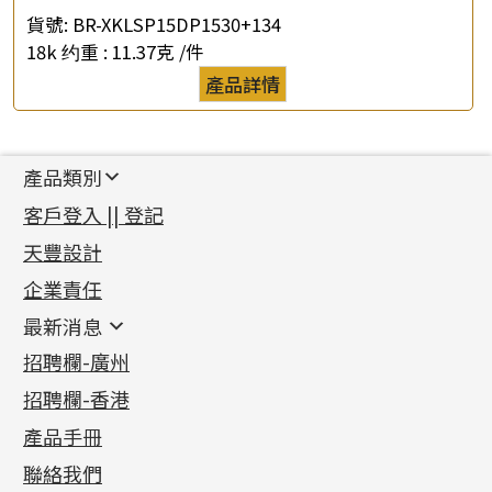
貨號:
BR-XKLSP15DP1530+134
18k 约重 :
11.37克 /件
產品詳情
產品類別
新產品
客戶登入 || 登記
足金系列
天豐設計
機織鏈系列
足金配件
企業責任
首飾配件
珠仔鏈
鑲口類
镶口链
耳環類配件
最新消息
首飾系列
管狀網鏈
鏈類配件
四爪頭系列
卷迫系列
最新消息
招聘欄-廣州
貴金屬原料
十字車花鏈系列
其他類配件
六爪頭系列
手镯系列
螺絲迫系列
動感車花吊墜
公益活動
(6)
招聘欄-香港
記憶金屬系列
十字閃O鏈系列
珠類配件
車花片
戒指系列
千足金
梅花迫系列
調節珠系列
珠盤系列
各項證書
(2)
十字錘打鏈系列
動感車花片
空心耳環
記憶戒指
平臺迫系列
生圈扣系列
袖口鈕系列
無孔光身珠
產品手冊
相片集
(9)
側身車花鏈系列
鑲口戒指
空心车花管首饰链
拉簧珠珠手鏈
綫拍系列
龍蝦扣系列
焊片及鐳射綫
空心光身珠
展覽會資訊
(19)
聯絡我們
側身鏈系列
鑲口手鏈系列
空心手鐲系列
記憶鈦手鐲
美拍系列
鴨俐制系列
空心車花管
無孔批花珠