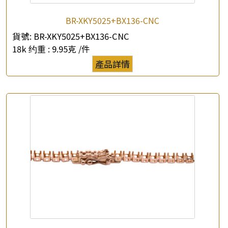
BR-XKY5025+BX136-CNC
×
產品查詢
貨號:
BR-XKY5025+BX136-CNC
18k 约重 :
9.95克 /件
*
你的名字
產品詳情
公司名稱
*
e-mail
*
聯絡電話
查詢以下產品