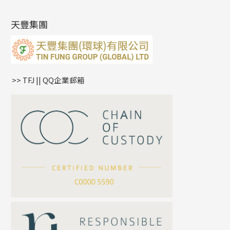
最新產品資訊
(14)
肖邦鏈系列
牛仔鏈
耳針系列
字印牌系列
其他
空心批花珠
產品發明及專利
(9)
雙十字鏈系列
耳環扣系列
字母吊墜
天豐集團
水波鏈系列
耳綫/耳鈎系列
相盒吊墜
蛇骨鏈系列
耳環爪頭
項鏈吊墜
鏈尾系列
耳環
生肖吊墜
盒子鏈系列
管扣系列
>> TFJ || QQ企業郵箱
嘴唇鏈系列
星座吊墜
竹節鏈系列
水泡扣
S車花鏈系列
珠扣
珍珠鏈系列
坦克鏈系列
滿天星鏈系列
*
你的名字
刀片鏈系列
方假繩鏈系列
公司名稱
心心鏈系列
*
e-mail