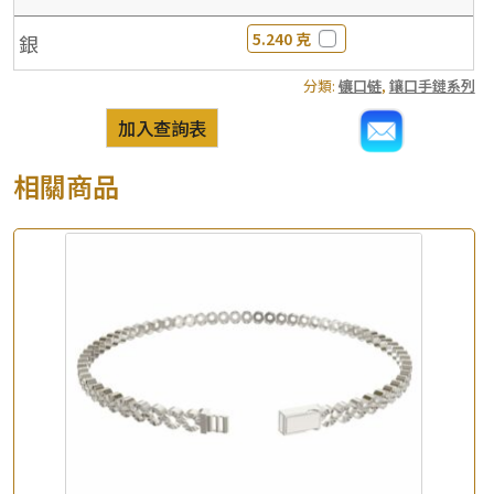
5.240 克
銀
分類:
镶口链
,
鑲口手鏈系列
加入查詢表
相關商品