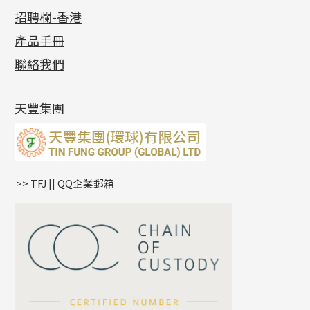
公益活動
(6)
招聘欄-香港
記憶金屬系列
十字閃O鏈系列
珠類配件
車花片
戒指系列
千足金
梅花迫系列
調節珠系列
珠盤系列
各項證書
(2)
十字錘打鏈系列
動感車花片
空心耳環
記憶戒指
平臺迫系列
生圈扣系列
袖口鈕系列
無孔光身珠
產品手冊
相片集
(9)
側身車花鏈系列
鑲口戒指
空心车花管首饰链
拉簧珠珠手鏈
綫拍系列
龍蝦扣系列
焊片及鐳射綫
空心光身珠
展覽會資訊
(19)
聯絡我們
側身鏈系列
鑲口手鏈系列
空心手鐲系列
記憶鈦手鐲
美拍系列
鴨俐制系列
空心車花管
無孔批花珠
最新產品資訊
(14)
肖邦鏈系列
牛仔鏈
耳針系列
字印牌系列
其他
空心批花珠
產品發明及專利
(9)
雙十字鏈系列
耳環扣系列
字母吊墜
天豐集團
水波鏈系列
耳綫/耳鈎系列
相盒吊墜
蛇骨鏈系列
耳環爪頭
項鏈吊墜
鏈尾系列
耳環
生肖吊墜
盒子鏈系列
管扣系列
>> TFJ || QQ企業郵箱
嘴唇鏈系列
星座吊墜
竹節鏈系列
水泡扣
S車花鏈系列
珠扣
珍珠鏈系列
坦克鏈系列
滿天星鏈系列
*
你的名字
刀片鏈系列