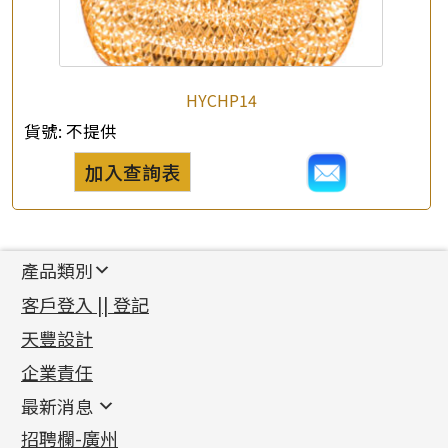
HYCHP14
貨號:
不提供
加入查詢表
產品類別
新產品
客戶登入 || 登記
足金系列
天豐設計
機織鏈系列
足金配件
企業責任
首飾配件
珠仔鏈
鑲口類
镶口链
耳環類配件
最新消息
首飾系列
管狀網鏈
鏈類配件
四爪頭系列
卷迫系列
最新消息
招聘欄-廣州
貴金屬原料
十字車花鏈系列
其他類配件
六爪頭系列
手镯系列
螺絲迫系列
動感車花吊墜