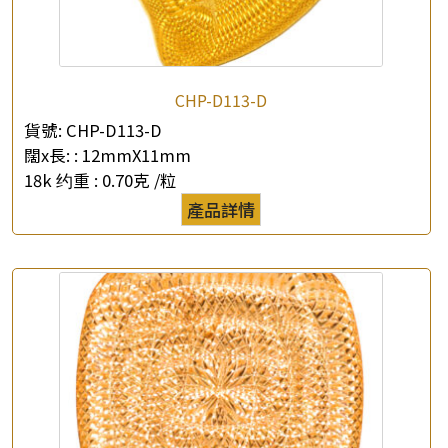
CHP-D113-D
貨號:
CHP-D113-D
闊x長: :
12mmX11mm
18k 约重 :
0.70克 /粒
產品詳情