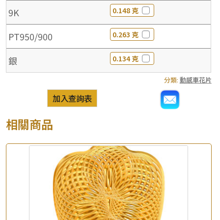
0.148 克
9K
0.263 克
PT950/900
0.134 克
銀
分類:
動感車花片
加入查詢表
相關商品