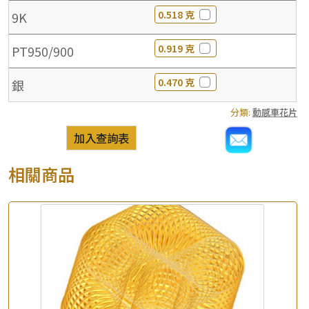
0.518 克
9K
0.919 克
PT950/900
0.470 克
銀
分類:
動感車花片
加入查詢表
相關商品