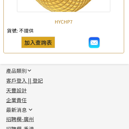
HYCHP7
貨號:
不提供
加入查詢表
產品類別
新產品
客戶登入 || 登記
足金系列
天豐設計
機織鏈系列
足金配件
企業責任
首飾配件
珠仔鏈
鑲口類
镶口链
耳環類配件
最新消息
首飾系列
管狀網鏈
鏈類配件
四爪頭系列
卷迫系列
最新消息
招聘欄-廣州
貴金屬原料
十字車花鏈系列
其他類配件
六爪頭系列
手镯系列
螺絲迫系列
動感車花吊墜
公益活動
(6)
招聘欄-香港
記憶金屬系列
十字閃O鏈系列
珠類配件
車花片
戒指系列
千足金
梅花迫系列
調節珠系列
珠盤系列