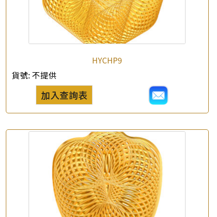
×
產品查詢
HYCHP9
*
你的名字
貨號:
不提供
加入查詢表
公司名稱
*
e-mail
*
聯絡電話
查詢以下產品