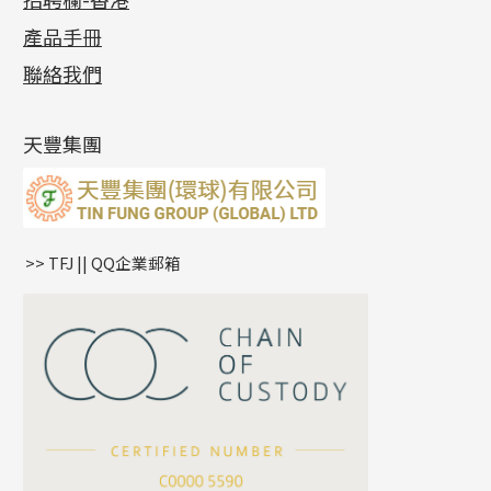
各項證書
(2)
十字錘打鏈系列
動感車花片
空心耳環
記憶戒指
平臺迫系列
生圈扣系列
袖口鈕系列
無孔光身珠
產品手冊
相片集
(9)
側身車花鏈系列
鑲口戒指
空心车花管首饰链
拉簧珠珠手鏈
綫拍系列
龍蝦扣系列
焊片及鐳射綫
空心光身珠
展覽會資訊
(19)
聯絡我們
側身鏈系列
鑲口手鏈系列
空心手鐲系列
記憶鈦手鐲
美拍系列
鴨俐制系列
空心車花管
無孔批花珠
最新產品資訊
(14)
肖邦鏈系列
牛仔鏈
耳針系列
字印牌系列
其他
空心批花珠
產品發明及專利
(9)
雙十字鏈系列
耳環扣系列
字母吊墜
天豐集團
水波鏈系列
耳綫/耳鈎系列
相盒吊墜
蛇骨鏈系列
耳環爪頭
項鏈吊墜
鏈尾系列
耳環
生肖吊墜
盒子鏈系列
管扣系列
>> TFJ || QQ企業郵箱
嘴唇鏈系列
星座吊墜
竹節鏈系列
水泡扣
S車花鏈系列
珠扣
珍珠鏈系列
坦克鏈系列
滿天星鏈系列
*
你的名字
刀片鏈系列
方假繩鏈系列
公司名稱