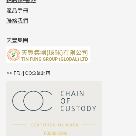
各項證書
(2)
十字錘打鏈系列
動感車花片
空心耳環
記憶戒指
平臺迫系列
生圈扣系列
袖口鈕系列
無孔光身珠
產品手冊
相片集
(9)
側身車花鏈系列
鑲口戒指
空心车花管首饰链
拉簧珠珠手鏈
綫拍系列
龍蝦扣系列
焊片及鐳射綫
空心光身珠
展覽會資訊
(19)
聯絡我們
側身鏈系列
鑲口手鏈系列
空心手鐲系列
記憶鈦手鐲
美拍系列
鴨俐制系列
空心車花管
無孔批花珠
最新產品資訊
(14)
肖邦鏈系列
牛仔鏈
耳針系列
字印牌系列
其他
空心批花珠
產品發明及專利
(9)
雙十字鏈系列
耳環扣系列
字母吊墜
天豐集團
水波鏈系列
耳綫/耳鈎系列
相盒吊墜
蛇骨鏈系列
耳環爪頭
項鏈吊墜
鏈尾系列
耳環
生肖吊墜
盒子鏈系列
管扣系列
>> TFJ || QQ企業郵箱
嘴唇鏈系列
星座吊墜
竹節鏈系列
水泡扣
S車花鏈系列
珠扣
珍珠鏈系列
坦克鏈系列
滿天星鏈系列
*
你的名字
刀片鏈系列
方假繩鏈系列
公司名稱