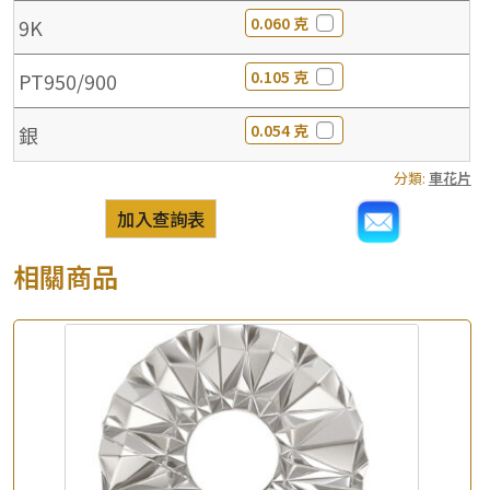
0.060 克
9K
0.105 克
PT950/900
0.054 克
銀
分類:
車花片
加入查詢表
相關商品