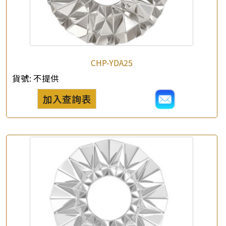
×
產品查詢
CHP-YDA25
*
你的名字
貨號:
不提供
加入查詢表
公司名稱
*
e-mail
*
聯絡電話
查詢以下產品