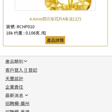
4.4mm四爪车花片A车法12刀
貨號:
RCHP010
18k 约重 :
0.106克 /粒
產品詳情
產品類別
新產品
客戶登入 || 登記
足金系列
天豐設計
機織鏈系列
足金配件
企業責任
首飾配件
珠仔鏈
鑲口類
镶口链
耳環類配件
最新消息
首飾系列
管狀網鏈
鏈類配件
四爪頭系列
卷迫系列
最新消息
招聘欄-廣州
貴金屬原料
十字車花鏈系列
其他類配件
六爪頭系列
手镯系列
螺絲迫系列
動感車花吊墜
公益活動
(6)
招聘欄-香港
記憶金屬系列
十字閃O鏈系列
珠類配件
車花片
戒指系列
千足金
梅花迫系列
調節珠系列
珠盤系列