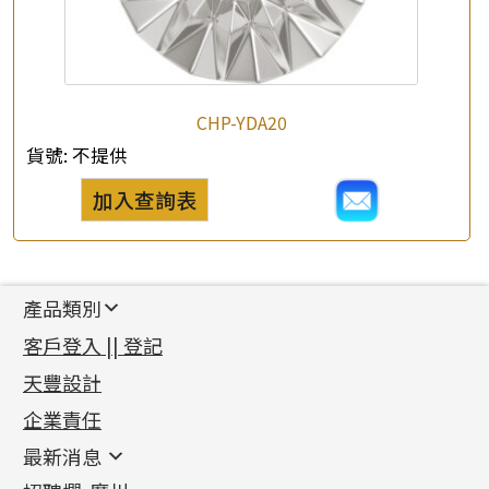
CHP-YDA20
貨號:
不提供
加入查詢表
產品類別
新產品
客戶登入 || 登記
足金系列
天豐設計
機織鏈系列
足金配件
企業責任
首飾配件
珠仔鏈
鑲口類
镶口链
耳環類配件
最新消息
首飾系列
管狀網鏈
鏈類配件
四爪頭系列
卷迫系列
最新消息