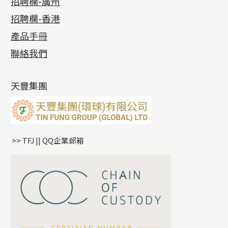
招聘欄-廣州
貴金屬原料
十字車花鏈系列
其他類配件
六爪頭系列
手镯系列
螺絲迫系列
動感車花吊墜
公益活動
(6)
招聘欄-香港
記憶金屬系列
十字閃O鏈系列
珠類配件
車花片
戒指系列
千足金
梅花迫系列
調節珠系列
珠盤系列
各項證書
(2)
十字錘打鏈系列
動感車花片
空心耳環
記憶戒指
平臺迫系列
生圈扣系列
袖口鈕系列
無孔光身珠
產品手冊
相片集
(9)
側身車花鏈系列
鑲口戒指
空心车花管首饰链
拉簧珠珠手鏈
綫拍系列
龍蝦扣系列
焊片及鐳射綫
空心光身珠
展覽會資訊
(19)
聯絡我們
側身鏈系列
鑲口手鏈系列
空心手鐲系列
記憶鈦手鐲
美拍系列
鴨俐制系列
空心車花管
無孔批花珠
最新產品資訊
(14)
肖邦鏈系列
牛仔鏈
耳針系列
字印牌系列
其他
空心批花珠
產品發明及專利
(9)
雙十字鏈系列
耳環扣系列
字母吊墜
天豐集團
水波鏈系列
耳綫/耳鈎系列
相盒吊墜
蛇骨鏈系列
耳環爪頭
項鏈吊墜
鏈尾系列
耳環
生肖吊墜
盒子鏈系列
管扣系列
>> TFJ || QQ企業郵箱
嘴唇鏈系列
星座吊墜
竹節鏈系列
水泡扣
S車花鏈系列
珠扣
珍珠鏈系列
坦克鏈系列
滿天星鏈系列
*
你的名字
刀片鏈系列