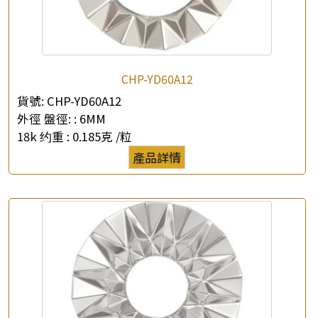
*
e-mail
*
聯絡電話
CHP-YD60A12
貨號:
CHP-YD60A12
查詢以下產品
外徑 盤徑: :
6MM
18k 约重 :
0.185克 /粒
產品詳情