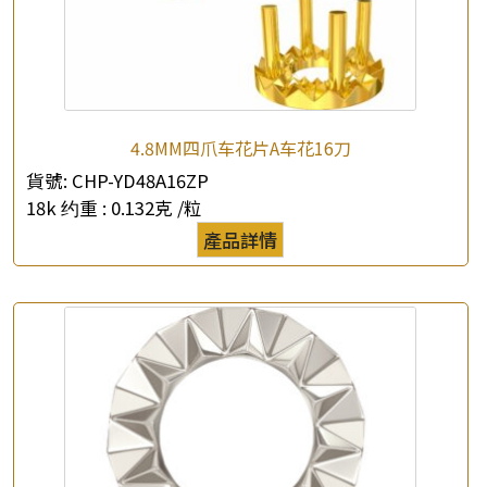
4.8MM四爪车花片A车花16刀
貨號:
CHP-YD48A16ZP
18k 约重 :
0.132克 /粒
產品詳情
×
產品查詢
*
你的名字
公司名稱