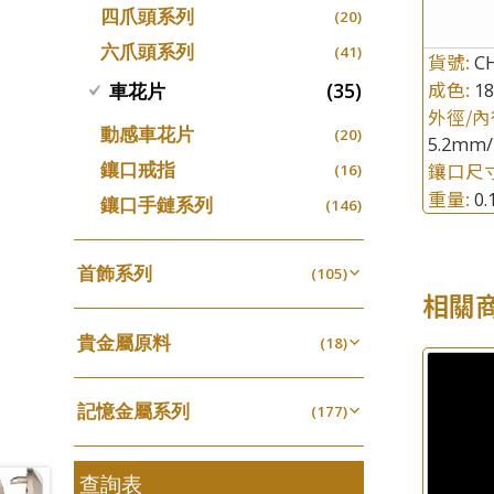
四爪頭系列
螺絲迫系列
(20)
十字車花鏈系列
(15)
(48)
動感車花吊墜
(65)
其他類配件
(161)
六爪頭系列
梅花迫系列
(41)
十字閃O鏈系列
(19)
(27)
貨號:
C
調節珠系列
(23)
珠盤系列
(16)
平臺迫系列
成色:
(35)
1
十字錘打鏈系列
車花片
(74)
(17)
珠類配件
(38)
生圈扣系列
(13)
外徑/內
袖口鈕系列
(7)
綫拍系列
側身車花鏈系列
(42)
(8)
無孔光身珠
動感車花片
(7)
(20)
龍蝦扣系列
(93)
5.2mm/
焊片及鐳射綫
(2)
美拍系列
側身鏈系列
(16)
(9)
空心光身珠
鑲口戒指
鑲口尺
(5)
(16)
鴨俐制系列
(18)
空心車花管
(19)
耳針系列
肖邦鏈系列
(6)
重量:
0
(14)
無孔批花珠
鑲口手鏈系列
(5)
(146)
字印牌系列
(21)
其他
(104)
耳環扣系列
雙十字鏈系列
(29)
(4)
空心批花珠
(21)
字母吊墜
(20)
耳綫/耳鈎系列
水波鏈系列
(25)
(4)
首飾系列
(105)
相盒吊墜
(11)
相關
耳環爪頭
蛇骨鏈系列
(29)
(6)
手镯系列
(8)
項鏈吊墜
(102)
耳環
鏈尾系列
(71)
貴金屬原料
(6)
戒指系列
(18)
(8)
生肖吊墜
(27)
盒子鏈系列
千足金
(6)
空心耳環
(18)
(27)
管扣系列
(4)
嘴唇鏈系列
記憶金屬系列
(3)
(177)
空心车花管首饰链
(15)
星座吊墜
(12)
竹節鏈系列
記憶戒指
(5)
(30)
空心手鐲系列
(8)
水泡扣
(17)
S車花鏈系列
拉簧珠珠手鏈
查詢表
(1)
(53)
牛仔鏈
(37)
珠扣
(45)