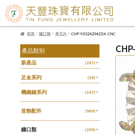
首頁
鑲口類
車花片
CHP-YD52A204ZDX-CNC
CHP
產品類別
新產品
(287)
足金系列
(38)
機織鏈系列
(347)
珠仔鏈
(25)
首飾配件
镶口链
(989)
(61)
耳環類配件
管狀網鏈
(341)
(11)
鑲口類
卷迫系列
(289)
十字鏈系列
(13)
(56)
鏈類配件
(462)