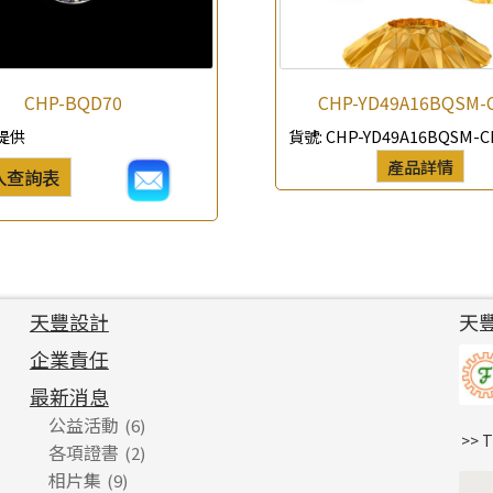
CHP-BQD70
CHP-YD49A16BQSM-
提供
貨號:
CHP-YD49A16BQSM-C
產品詳情
入查詢表
天豐設計
天
企業責任
最新消息
公益活動
(6)
>> 
各項證書
(2)
相片集
(9)