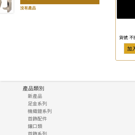
珍珠鏈系列
記憶鈦手鐲
(3)
(94)
沒有產品
坦克鏈系列
(9)
滿天星鏈系列
(2)
刀片鏈系列
(4)
貨號:
不
方假繩鏈系列
(1)
加
心心鏈系列
(6)
產品類別
新產品
足金系列
機織鏈系列
足金配件
首飾配件
珠仔鏈
鑲口類
镶口链
耳環類配件
首飾系列
管狀網鏈
鏈類配件
四爪頭系列
卷迫系列