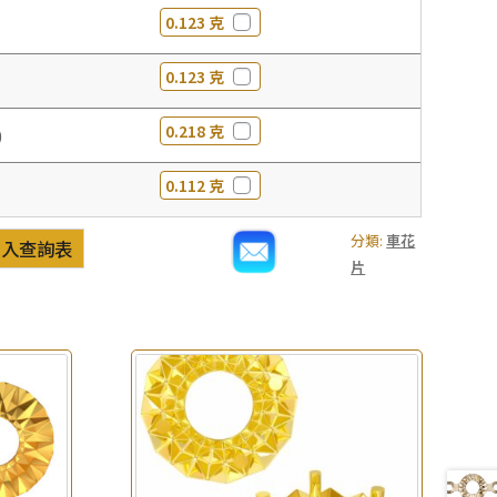
0.123 克
0.123 克
0.218 克
0
0.112 克
分類:
車花
加入查詢表
片