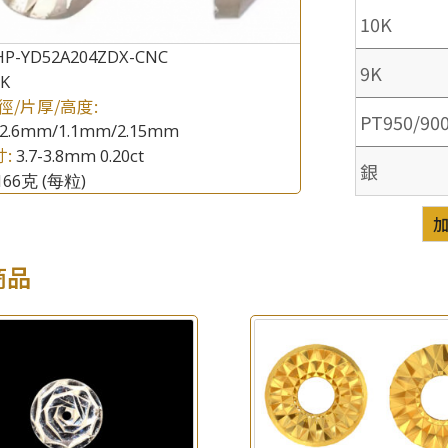
10K
HP-YD52A204ZDX-CNC
9K
8K
×
產品查詢
徑/片厚/高度:
PT950/90
2.6mm/1.1mm/2.15mm
*
你的名字
寸:
3.7-3.8mm 0.20ct
銀
.166克
(每粒)
公司名稱
*
e-mail
商品
*
聯絡電話
查詢以下產品