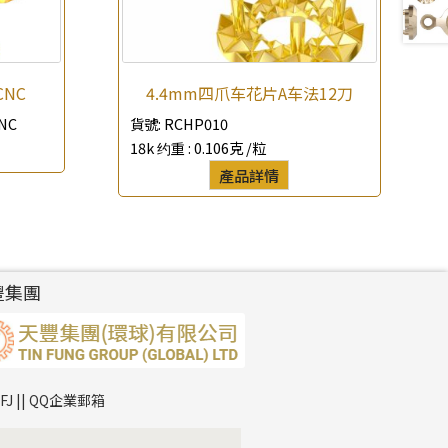
CNC
4.4mm四爪车花片A车法12刀
NC
貨號:
RCHP010
18k 约重 :
0.106克 /粒
產品詳情
豐集團
TFJ || QQ企業郵箱