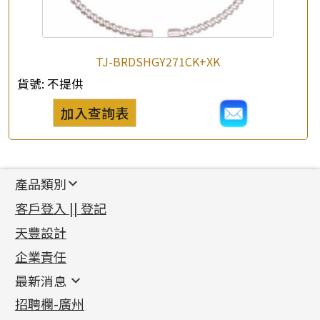
TJ-BRDSHGY271CK+XK
貨號:
不提供
加入查詢表
產品類別
新產品
客戶登入 || 登記
足金系列
天豐設計
機織鏈系列
足金配件
企業責任
首飾配件
珠仔鏈
鑲口類
镶口链
耳環類配件
最新消息
首飾系列
管狀網鏈
鏈類配件
四爪頭系列
卷迫系列
最新消息
招聘欄-廣州
貴金屬原料
十字車花鏈系列
其他類配件
六爪頭系列
手镯系列
螺絲迫系列
動感車花吊墜
公益活動
(6)