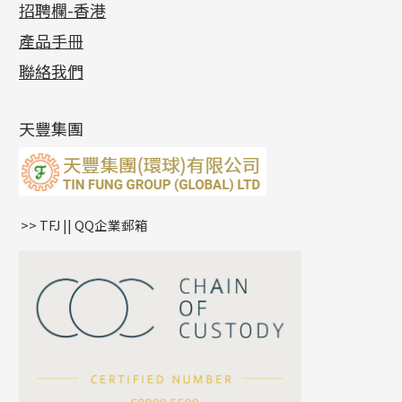
招聘欄-香港
記憶金屬系列
十字閃O鏈系列
珠類配件
車花片
戒指系列
千足金
梅花迫系列
調節珠系列
珠盤系列
各項證書
(2)
十字錘打鏈系列
動感車花片
空心耳環
記憶戒指
平臺迫系列
生圈扣系列
袖口鈕系列
無孔光身珠
產品手冊
相片集
(9)
側身車花鏈系列
鑲口戒指
空心车花管首饰链
拉簧珠珠手鏈
綫拍系列
龍蝦扣系列
焊片及鐳射綫
空心光身珠
展覽會資訊
(19)
聯絡我們
側身鏈系列
鑲口手鏈系列
空心手鐲系列
記憶鈦手鐲
美拍系列
鴨俐制系列
空心車花管
無孔批花珠
最新產品資訊
(14)
肖邦鏈系列
牛仔鏈
耳針系列
字印牌系列
其他
空心批花珠
產品發明及專利
(9)
雙十字鏈系列
耳環扣系列
字母吊墜
天豐集團
水波鏈系列
耳綫/耳鈎系列
相盒吊墜
蛇骨鏈系列
耳環爪頭
項鏈吊墜
鏈尾系列
耳環
生肖吊墜
盒子鏈系列
管扣系列
>> TFJ || QQ企業郵箱
嘴唇鏈系列
星座吊墜
竹節鏈系列
水泡扣
S車花鏈系列
珠扣
珍珠鏈系列
坦克鏈系列
滿天星鏈系列
*
你的名字
刀片鏈系列
方假繩鏈系列
公司名稱