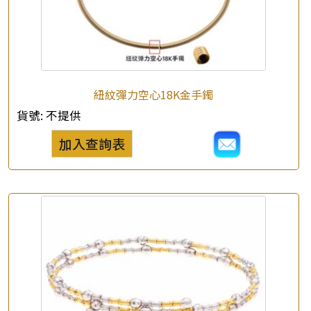
紐紋彈力空心18K金手鐲
貨號:
不提供
加入查詢表
×
產品查詢
*
你的名字
公司名稱