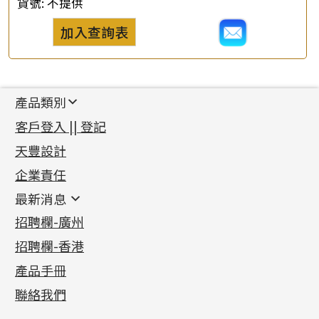
貨號:
不提供
加入查詢表
產品類別
新產品
客戶登入 || 登記
足金系列
天豐設計
機織鏈系列
足金配件
企業責任
首飾配件
珠仔鏈
鑲口類
镶口链
耳環類配件
最新消息
首飾系列
管狀網鏈
鏈類配件
四爪頭系列
卷迫系列
最新消息
招聘欄-廣州
貴金屬原料
十字車花鏈系列
其他類配件
六爪頭系列
手镯系列
螺絲迫系列
動感車花吊墜
公益活動
(6)
招聘欄-香港
記憶金屬系列
十字閃O鏈系列
珠類配件
車花片
戒指系列
千足金
梅花迫系列
調節珠系列
珠盤系列
各項證書
(2)
十字錘打鏈系列
動感車花片
空心耳環
記憶戒指
平臺迫系列
生圈扣系列
袖口鈕系列
無孔光身珠
產品手冊
相片集
(9)
側身車花鏈系列
鑲口戒指
空心车花管首饰链
拉簧珠珠手鏈
綫拍系列
龍蝦扣系列
焊片及鐳射綫
空心光身珠
展覽會資訊
(19)
聯絡我們
側身鏈系列
鑲口手鏈系列
空心手鐲系列
記憶鈦手鐲
美拍系列
鴨俐制系列
空心車花管
無孔批花珠
最新產品資訊
(14)
肖邦鏈系列
牛仔鏈
耳針系列
字印牌系列
其他
空心批花珠