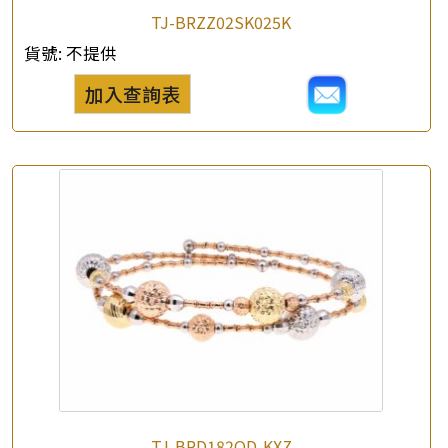
TJ-BRZZ02SK025K
×
產品查詢
貨號:
不提供
加入查詢表
*
你的名字
公司名稱
*
e-mail
*
聯絡電話
查詢以下產品
TJ-BRD182QD-KXZ