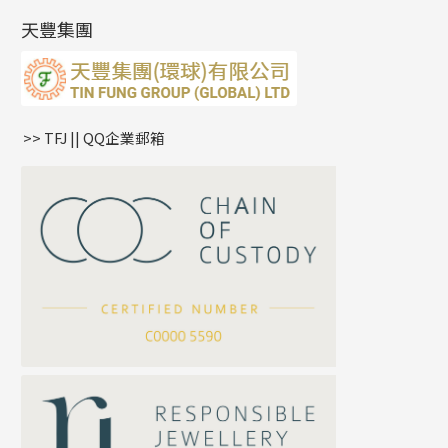
產品發明及專利
(9)
雙十字鏈系列
耳環扣系列
字母吊墜
天豐集團
水波鏈系列
耳綫/耳鈎系列
相盒吊墜
蛇骨鏈系列
耳環爪頭
項鏈吊墜
鏈尾系列
耳環
生肖吊墜
盒子鏈系列
管扣系列
>> TFJ || QQ企業郵箱
嘴唇鏈系列
星座吊墜
竹節鏈系列
水泡扣
S車花鏈系列
珠扣
珍珠鏈系列
坦克鏈系列
滿天星鏈系列
*
你的名字
刀片鏈系列
方假繩鏈系列
公司名稱
心心鏈系列
*
e-mail
*
聯絡電話