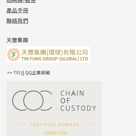
各項證書
(2)
十字錘打鏈系列
動感車花片
空心耳環
記憶戒指
平臺迫系列
生圈扣系列
袖口鈕系列
無孔光身珠
產品手冊
相片集
(9)
側身車花鏈系列
鑲口戒指
空心车花管首饰链
拉簧珠珠手鏈
綫拍系列
龍蝦扣系列
焊片及鐳射綫
空心光身珠
展覽會資訊
(19)
聯絡我們
側身鏈系列
鑲口手鏈系列
空心手鐲系列
記憶鈦手鐲
美拍系列
鴨俐制系列
空心車花管
無孔批花珠
最新產品資訊
(14)
肖邦鏈系列
牛仔鏈
耳針系列
字印牌系列
其他
空心批花珠
產品發明及專利
(9)
雙十字鏈系列
耳環扣系列
字母吊墜
天豐集團
水波鏈系列
耳綫/耳鈎系列
相盒吊墜
蛇骨鏈系列
耳環爪頭
項鏈吊墜
鏈尾系列
耳環
生肖吊墜
盒子鏈系列
管扣系列
>> TFJ || QQ企業郵箱
嘴唇鏈系列
星座吊墜
竹節鏈系列
水泡扣
S車花鏈系列
珠扣
珍珠鏈系列
坦克鏈系列
滿天星鏈系列
*
你的名字
刀片鏈系列
方假繩鏈系列
公司名稱
心心鏈系列