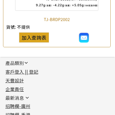
TJ-BRDP2002
貨號:
不提供
加入查詢表
產品類別
新產品
客戶登入 || 登記
足金系列
天豐設計
機織鏈系列
足金配件
企業責任
首飾配件
珠仔鏈
鑲口類
镶口链
耳環類配件
最新消息
首飾系列
管狀網鏈
鏈類配件
四爪頭系列
卷迫系列
最新消息
招聘欄-廣州
貴金屬原料
十字車花鏈系列
其他類配件
六爪頭系列
手镯系列
螺絲迫系列
動感車花吊墜
公益活動
(6)
招聘欄-香港
記憶金屬系列
十字閃O鏈系列
珠類配件
車花片
戒指系列
千足金
梅花迫系列
調節珠系列
珠盤系列