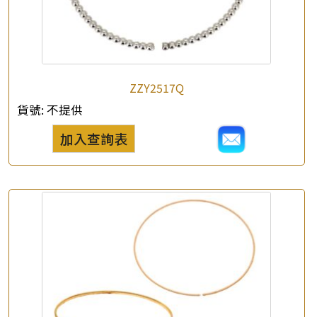
×
產品查詢
ZZY2517Q
*
你的名字
貨號:
不提供
加入查詢表
公司名稱
*
e-mail
*
聯絡電話
查詢以下產品