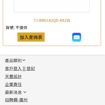
TJ-BRD182QD-KXZ白
貨號:
不提供
加入查詢表
產品類別
新產品
客戶登入 || 登記
足金系列
天豐設計
機織鏈系列
足金配件
企業責任
首飾配件
珠仔鏈
鑲口類
镶口链
耳環類配件
最新消息
首飾系列
管狀網鏈
鏈類配件
四爪頭系列
卷迫系列
最新消息
招聘欄-廣州
貴金屬原料
十字車花鏈系列
其他類配件
六爪頭系列
手镯系列
螺絲迫系列
動感車花吊墜
公益活動
(6)