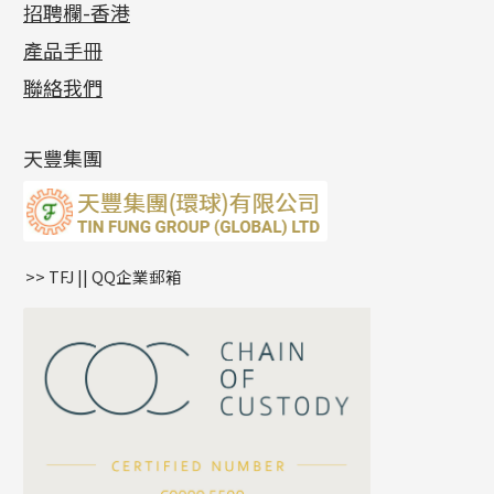
招聘欄-香港
記憶金屬系列
十字閃O鏈系列
珠類配件
車花片
戒指系列
千足金
梅花迫系列
調節珠系列
珠盤系列
各項證書
(2)
十字錘打鏈系列
動感車花片
空心耳環
記憶戒指
平臺迫系列
生圈扣系列
袖口鈕系列
無孔光身珠
產品手冊
相片集
(9)
側身車花鏈系列
鑲口戒指
空心车花管首饰链
拉簧珠珠手鏈
綫拍系列
龍蝦扣系列
焊片及鐳射綫
空心光身珠
展覽會資訊
(19)
聯絡我們
側身鏈系列
鑲口手鏈系列
空心手鐲系列
記憶鈦手鐲
美拍系列
鴨俐制系列
空心車花管
無孔批花珠
最新產品資訊
(14)
肖邦鏈系列
牛仔鏈
耳針系列
字印牌系列
其他
空心批花珠
產品發明及專利
(9)
雙十字鏈系列
耳環扣系列
字母吊墜
天豐集團
水波鏈系列
耳綫/耳鈎系列
相盒吊墜
蛇骨鏈系列
耳環爪頭
項鏈吊墜
鏈尾系列
耳環
生肖吊墜
盒子鏈系列
管扣系列
>> TFJ || QQ企業郵箱
嘴唇鏈系列
星座吊墜
竹節鏈系列
水泡扣
S車花鏈系列
珠扣
珍珠鏈系列
坦克鏈系列
滿天星鏈系列
*
你的名字
刀片鏈系列
方假繩鏈系列
公司名稱