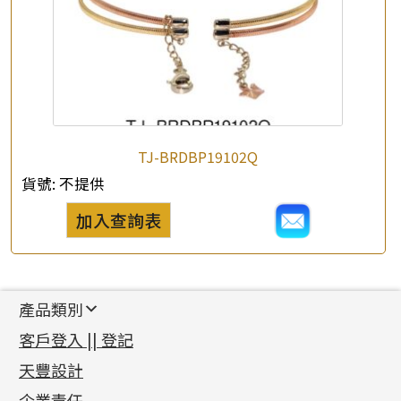
TJ-BRDBP19102Q
貨號:
不提供
加入查詢表
產品類別
新產品
客戶登入 || 登記
足金系列
天豐設計
機織鏈系列
足金配件
企業責任
首飾配件
珠仔鏈