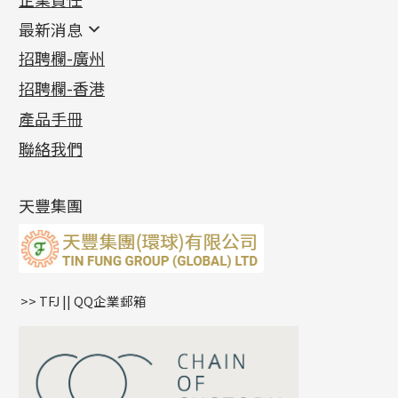
鑲口類
镶口链
耳環類配件
最新消息
首飾系列
管狀網鏈
鏈類配件
四爪頭系列
卷迫系列
最新消息
招聘欄-廣州
貴金屬原料
十字車花鏈系列
其他類配件
六爪頭系列
手镯系列
螺絲迫系列
動感車花吊墜
公益活動
(6)
招聘欄-香港
記憶金屬系列
十字閃O鏈系列
珠類配件
車花片
戒指系列
千足金
梅花迫系列
調節珠系列
珠盤系列
各項證書
(2)
十字錘打鏈系列
動感車花片
空心耳環
記憶戒指
平臺迫系列
生圈扣系列
袖口鈕系列
無孔光身珠
產品手冊
相片集
(9)
側身車花鏈系列
鑲口戒指
空心车花管首饰链
拉簧珠珠手鏈
綫拍系列
龍蝦扣系列
焊片及鐳射綫
空心光身珠
展覽會資訊
(19)
聯絡我們
側身鏈系列
鑲口手鏈系列
空心手鐲系列
記憶鈦手鐲
美拍系列
鴨俐制系列
空心車花管
無孔批花珠
最新產品資訊
(14)
肖邦鏈系列
牛仔鏈
耳針系列
字印牌系列
其他
空心批花珠
產品發明及專利
(9)
雙十字鏈系列
耳環扣系列
字母吊墜
天豐集團
水波鏈系列
耳綫/耳鈎系列
相盒吊墜
蛇骨鏈系列
耳環爪頭
項鏈吊墜
鏈尾系列
耳環
生肖吊墜
盒子鏈系列
管扣系列
>> TFJ || QQ企業郵箱
嘴唇鏈系列
星座吊墜
竹節鏈系列
水泡扣
S車花鏈系列
珠扣
珍珠鏈系列
坦克鏈系列