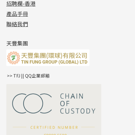
招聘欄-香港
記憶金屬系列
十字閃O鏈系列
珠類配件
車花片
戒指系列
千足金
梅花迫系列
調節珠系列
珠盤系列
各項證書
(2)
十字錘打鏈系列
動感車花片
空心耳環
記憶戒指
平臺迫系列
生圈扣系列
袖口鈕系列
無孔光身珠
產品手冊
相片集
(9)
側身車花鏈系列
鑲口戒指
空心车花管首饰链
拉簧珠珠手鏈
綫拍系列
龍蝦扣系列
焊片及鐳射綫
空心光身珠
展覽會資訊
(19)
聯絡我們
側身鏈系列
鑲口手鏈系列
空心手鐲系列
記憶鈦手鐲
美拍系列
鴨俐制系列
空心車花管
無孔批花珠
最新產品資訊
(14)
肖邦鏈系列
牛仔鏈
耳針系列
字印牌系列
其他
空心批花珠
產品發明及專利
(9)
雙十字鏈系列
耳環扣系列
字母吊墜
天豐集團
水波鏈系列
耳綫/耳鈎系列
相盒吊墜
蛇骨鏈系列
耳環爪頭
項鏈吊墜
鏈尾系列
耳環
生肖吊墜
盒子鏈系列
管扣系列
>> TFJ || QQ企業郵箱
嘴唇鏈系列
星座吊墜
竹節鏈系列
水泡扣
S車花鏈系列
珠扣
珍珠鏈系列
坦克鏈系列
滿天星鏈系列
*
你的名字
刀片鏈系列
方假繩鏈系列
公司名稱