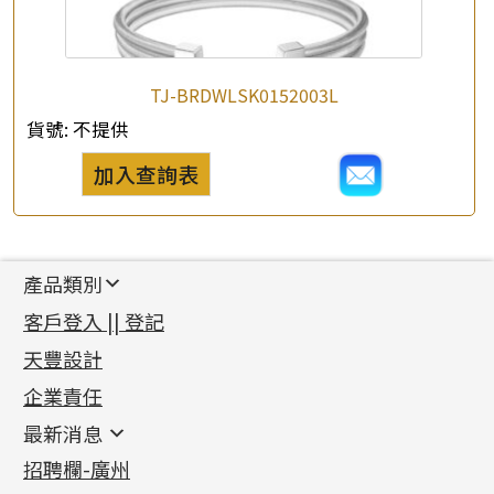
TJ-BRDWLSK0152003L
貨號:
不提供
加入查詢表
產品類別
新產品
客戶登入 || 登記
足金系列
天豐設計
機織鏈系列
足金配件
企業責任
首飾配件
珠仔鏈
鑲口類
镶口链
耳環類配件
最新消息
首飾系列
管狀網鏈
鏈類配件
四爪頭系列
卷迫系列
最新消息
招聘欄-廣州
貴金屬原料
十字車花鏈系列
其他類配件
六爪頭系列
手镯系列
螺絲迫系列
動感車花吊墜
公益活動
(6)