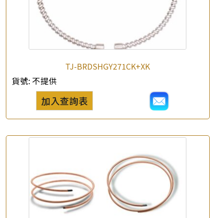
TJ-BRDSHGY271CK+XK
貨號:
不提供
加入查詢表
×
產品查詢
*
你的名字
公司名稱