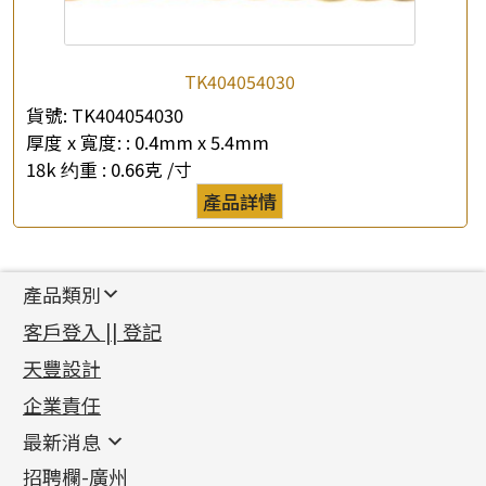
TK404054030
貨號:
TK404054030
厚度 x 寬度: :
0.4mm x 5.4mm
18k 约重 :
0.66克 /寸
產品詳情
產品類別
新產品
客戶登入 || 登記
足金系列
天豐設計
機織鏈系列
足金配件
企業責任
首飾配件
珠仔鏈
鑲口類
镶口链
耳環類配件
最新消息
首飾系列
管狀網鏈
鏈類配件
四爪頭系列
卷迫系列
最新消息
招聘欄-廣州
貴金屬原料
十字車花鏈系列
其他類配件
六爪頭系列
手镯系列
螺絲迫系列
動感車花吊墜