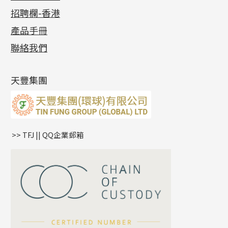
公益活動
(6)
招聘欄-香港
記憶金屬系列
十字閃O鏈系列
珠類配件
車花片
戒指系列
千足金
梅花迫系列
調節珠系列
珠盤系列
各項證書
(2)
十字錘打鏈系列
動感車花片
空心耳環
記憶戒指
平臺迫系列
生圈扣系列
袖口鈕系列
無孔光身珠
產品手冊
相片集
(9)
側身車花鏈系列
鑲口戒指
空心车花管首饰链
拉簧珠珠手鏈
綫拍系列
龍蝦扣系列
焊片及鐳射綫
空心光身珠
展覽會資訊
(19)
聯絡我們
側身鏈系列
鑲口手鏈系列
空心手鐲系列
記憶鈦手鐲
美拍系列
鴨俐制系列
空心車花管
無孔批花珠
最新產品資訊
(14)
肖邦鏈系列
牛仔鏈
耳針系列
字印牌系列
其他
空心批花珠
產品發明及專利
(9)
雙十字鏈系列
耳環扣系列
字母吊墜
天豐集團
水波鏈系列
耳綫/耳鈎系列
相盒吊墜
蛇骨鏈系列
耳環爪頭
項鏈吊墜
鏈尾系列
耳環
生肖吊墜
盒子鏈系列
管扣系列
>> TFJ || QQ企業郵箱
嘴唇鏈系列
星座吊墜
竹節鏈系列
水泡扣
S車花鏈系列
珠扣
珍珠鏈系列
坦克鏈系列
滿天星鏈系列
*
你的名字
刀片鏈系列