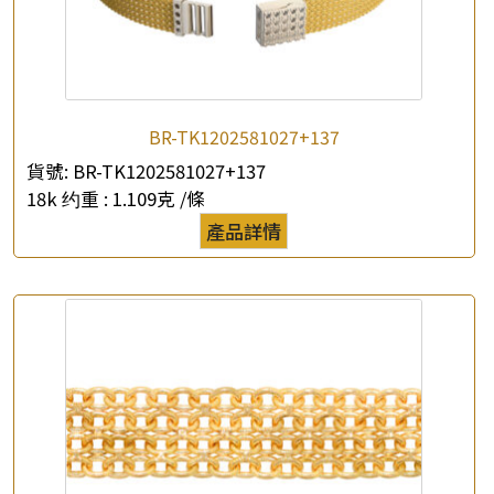
×
產品查詢
BR-TK1202581027+137
貨號:
BR-TK1202581027+137
*
你的名字
18k 约重 :
1.109克 /條
產品詳情
公司名稱
*
e-mail
*
聯絡電話
查詢以下產品