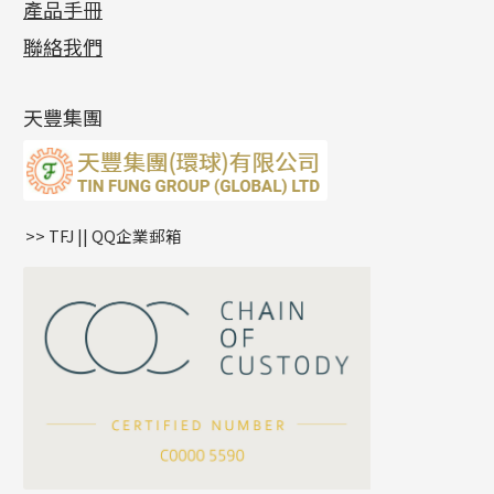
產品手冊
相片集
(9)
側身車花鏈系列
鑲口戒指
空心车花管首饰链
拉簧珠珠手鏈
綫拍系列
龍蝦扣系列
焊片及鐳射綫
空心光身珠
展覽會資訊
(19)
聯絡我們
側身鏈系列
鑲口手鏈系列
空心手鐲系列
記憶鈦手鐲
美拍系列
鴨俐制系列
空心車花管
無孔批花珠
最新產品資訊
(14)
肖邦鏈系列
牛仔鏈
耳針系列
字印牌系列
其他
空心批花珠
產品發明及專利
(9)
雙十字鏈系列
耳環扣系列
字母吊墜
天豐集團
水波鏈系列
耳綫/耳鈎系列
相盒吊墜
蛇骨鏈系列
耳環爪頭
項鏈吊墜
鏈尾系列
耳環
生肖吊墜
盒子鏈系列
管扣系列
>> TFJ || QQ企業郵箱
嘴唇鏈系列
星座吊墜
竹節鏈系列
水泡扣
S車花鏈系列
珠扣
珍珠鏈系列
坦克鏈系列
滿天星鏈系列
*
你的名字
刀片鏈系列
方假繩鏈系列
公司名稱
心心鏈系列