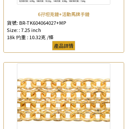
6孖坦克鏈+活動馬牌手鏈
貨號:
BR-TK604064027+MP
×
產品查詢
Size: :
7.25 inch
18k 约重 :
10.32克 /條
*
你的名字
產品詳情
公司名稱
*
e-mail
*
聯絡電話
查詢以下產品