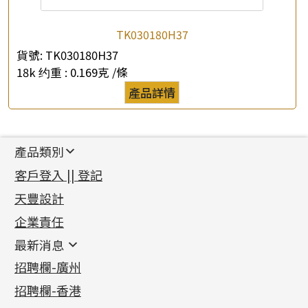
TK030180H37
貨號:
TK030180H37
18k 约重 :
0.169克 /條
產品詳情
產品類別
新產品
客戶登入 || 登記
足金系列
天豐設計
機織鏈系列
足金配件
企業責任
首飾配件
珠仔鏈
鑲口類
镶口链
耳環類配件
最新消息
首飾系列
管狀網鏈
鏈類配件
四爪頭系列
卷迫系列
最新消息
招聘欄-廣州
貴金屬原料
十字車花鏈系列
其他類配件
六爪頭系列
手镯系列
螺絲迫系列
動感車花吊墜
公益活動
(6)
招聘欄-香港
記憶金屬系列
十字閃O鏈系列
珠類配件
車花片
戒指系列
千足金
梅花迫系列
調節珠系列
珠盤系列
各項證書
(2)
十字錘打鏈系列
動感車花片
空心耳環
記憶戒指
平臺迫系列
生圈扣系列
袖口鈕系列
無孔光身珠