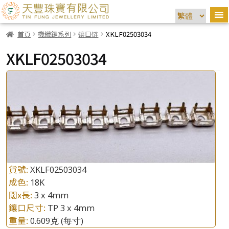
首頁
機織鏈系列
镶口链
XKLF02503034
XKLF02503034
貨號:
XKLF02503034
成色:
18K
闊x長:
3 x 4mm
鑲口尺寸:
TP 3 x 4mm
重量:
0.609克
(每寸)