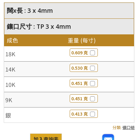
闊x長 : 3 x 4mm
鑲口尺寸 : TP 3 x 4mm
成色
重量 (每寸)
0.609 克
18K
0.530 克
14K
0.451 克
10K
0.451 克
9K
0.413 克
銀
分類:
镶口链
加入查詢表