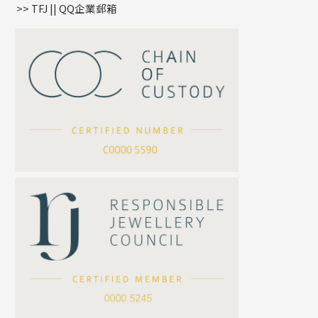
>> TFJ || QQ企業郵箱
嘴唇鏈系列
星座吊墜
竹節鏈系列
水泡扣
S車花鏈系列
珠扣
珍珠鏈系列
坦克鏈系列
滿天星鏈系列
*
你的名字
刀片鏈系列
方假繩鏈系列
公司名稱
心心鏈系列
*
e-mail
*
聯絡電話