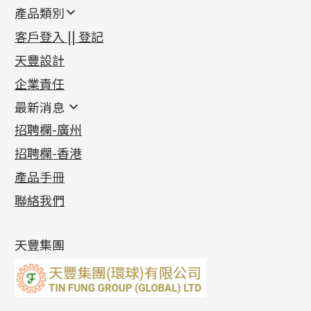
產品類別
新產品
客戶登入 || 登記
足金系列
天豐設計
機織鏈系列
足金配件
企業責任
首飾配件
珠仔鏈
鑲口類
镶口链
耳環類配件
最新消息
首飾系列
管狀網鏈
鏈類配件
四爪頭系列
卷迫系列
最新消息
招聘欄-廣州
貴金屬原料
十字車花鏈系列
其他類配件
六爪頭系列
手镯系列
螺絲迫系列
動感車花吊墜
公益活動
(6)
招聘欄-香港
記憶金屬系列
十字閃O鏈系列
珠類配件
車花片
戒指系列
千足金
梅花迫系列
調節珠系列
珠盤系列
各項證書
(2)
十字錘打鏈系列
動感車花片
空心耳環
記憶戒指
平臺迫系列
生圈扣系列
袖口鈕系列
無孔光身珠
產品手冊
相片集
(9)
側身車花鏈系列
鑲口戒指
空心车花管首饰链
拉簧珠珠手鏈
綫拍系列
龍蝦扣系列
焊片及鐳射綫
空心光身珠
展覽會資訊
(19)
聯絡我們
側身鏈系列
鑲口手鏈系列
空心手鐲系列
記憶鈦手鐲
美拍系列
鴨俐制系列
空心車花管
無孔批花珠
最新產品資訊
(14)
肖邦鏈系列
牛仔鏈
耳針系列
字印牌系列
其他
空心批花珠
產品發明及專利
(9)
雙十字鏈系列
耳環扣系列
字母吊墜
天豐集團
水波鏈系列
耳綫/耳鈎系列
相盒吊墜
蛇骨鏈系列
耳環爪頭
項鏈吊墜
鏈尾系列
耳環
生肖吊墜
盒子鏈系列
管扣系列